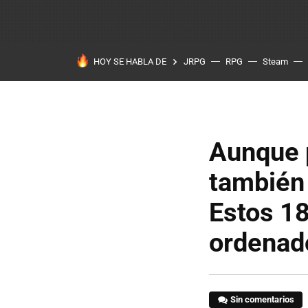
HOY SE HABLA DE
JRPG
RPG
Steam
Aunque p
también 
Estos 18
ordenad
Sin comentarios