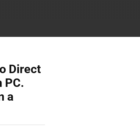
o Direct
n PC.
n a