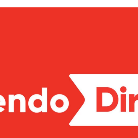
FACEBOOK
TWITTER
FLIPBOARD
E-
MAIL