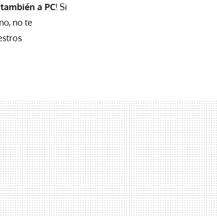
 también a PC
! Si
no, no te
estros