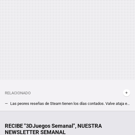
RELACIONADO
Las peores reseñas de Steam tienen los días contados. Valve ataja el problema de las reviews poco informativas con su nueva actualización
Tras el lanzamiento de Black Myth Wukong, ¿cómo queda el top de juegos más deseados de Steam?
"La cagamos": Uncharted 3 está conectado con The Last of Us, pero Naughty Dog no quería que nos diésemos cuenta
RECIBE "3DJuegos Semanal", NUESTRA
NEWSLETTER SEMANAL
Ejecutivo de Meta advierte que su metaverso está en un punto crítico y que podría convertirse en una "desventura legendaria" si no tiene éxito en 2025