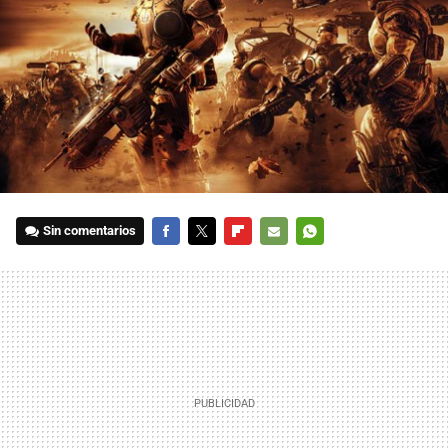
Sin comentarios
FACEBOOK
TWITTER
FLIPBOARD
E-
WHATSAPP
MAIL