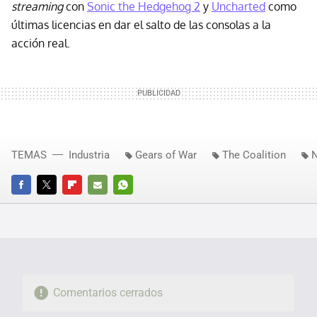
streaming
con
Sonic the Hedgehog 2
y
Uncharted
como
últimas licencias en dar el salto de las consolas a la
acción real.
TEMAS
Industria
Gears of War
The Coalition
N
FACEBOOK
TWITTER
FLIPBOARD
E-
WHATSAPP
MAIL
Comentarios cerrados