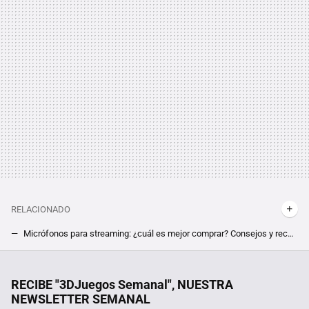
RELACIONADO
Micrófonos para streaming: ¿cuál es mejor comprar? Consejos y recomendaciones
Por culpa de un exploit te pueden banear la cuenta aunque no hagas nada. Minecraft tiene un problema muy serio
Un joven de 19 años hackeó el iPhone, fue contratado por Apple y terminó despedido por no contestar a un correo
RECIBE "3DJuegos Semanal", NUESTRA
NEWSLETTER SEMANAL
Stardew Valley sigue siendo el cozy por excelencia, y es principalmente por un elemento que no está en el juego en sí