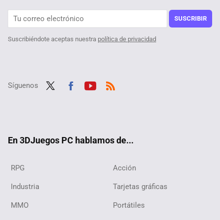
El shooter más pequeño del mundo existe pero no lo encontrarás en Steam. Lo han desarrollado como un proyecto de investigación en Japón
SUSCRIBIR
Suscribiéndote aceptas nuestra
política de privacidad
Síguenos
Twit
Fac
Yout
RSS
ter
ebo
ube
ok
En 3DJuegos PC hablamos de...
RPG
Acción
Industria
Tarjetas gráficas
MMO
Portátiles