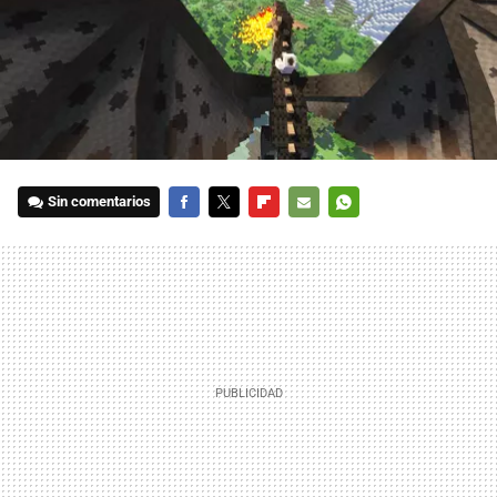
Sin comentarios
FACEBOOK
TWITTER
FLIPBOARD
E-
WHATSAPP
MAIL