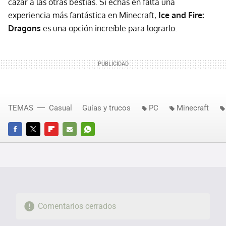
cazar a las otras bestias. Si echas en falta una
experiencia más fantástica en Minecraft,
Ice and Fire:
Dragons
es una opción increíble para lograrlo.
TEMAS
Casual
Guías y trucos
PC
Minecraft
FACEBOOK
TWITTER
FLIPBOARD
E-
WHATSAPP
MAIL
Comentarios cerrados