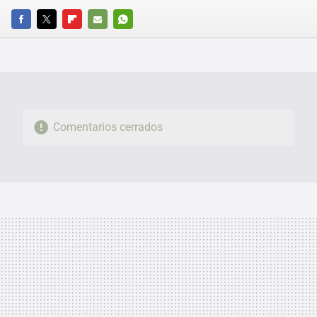
FACEBOOK
TWITTER
FLIPBOARD
E-
WHATSAPP
MAIL
Comentarios cerrados