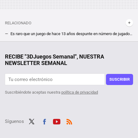
RELACIONADO
Es raro que un juego de hace 13 años despunte en número de jugadores, pero el potente lanzamiento en Steam de Space Marine 2 revive a su precuela
Si Valve no hace Half-Life 3, los fans lo convertirán en realidad. Hasta con ventana de lanzamiento, el misterioso Project Borealis revive
Tenemos un problema con el futuro del cemento y con el exceso de plástico. A alguien se le ha ocurrido lo más obvio
RECIBE "3DJuegos Semanal", NUESTRA
NEWSLETTER SEMANAL
Un usuario descubre que su octogenaria tía ha pasado casi tanto tiempo en Steam como él, y además es jugadora ''hardcore'' de sus títulos favoritos
Querían superar Halo 3 de la forma más difícil posible, y lo consiguieron logrando además un récord que se antoja imposible hasta para los más hábiles
SUSCRIBIR
Suscribiéndote aceptas nuestra
política de privacidad
Síguenos
Twit
Fac
Yout
RSS