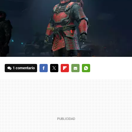
1 comentario
FACEBOOK
TWITTER
FLIPBOARD
E-
WHATSAPP
MAIL