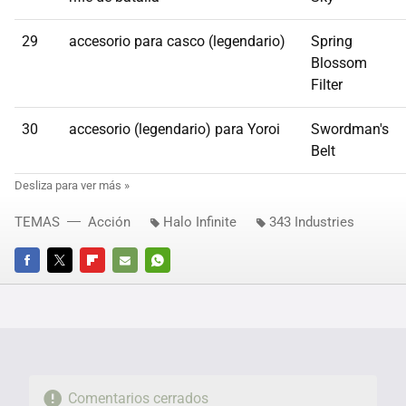
29
accesorio para casco (legendario)
Spring
Blossom
Filter
30
accesorio (legendario) para Yoroi
Swordman's
Belt
TEMAS
Acción
Halo Infinite
343 Industries
FACEBOOK
TWITTER
FLIPBOARD
E-
WHATSAPP
MAIL
Comentarios cerrados