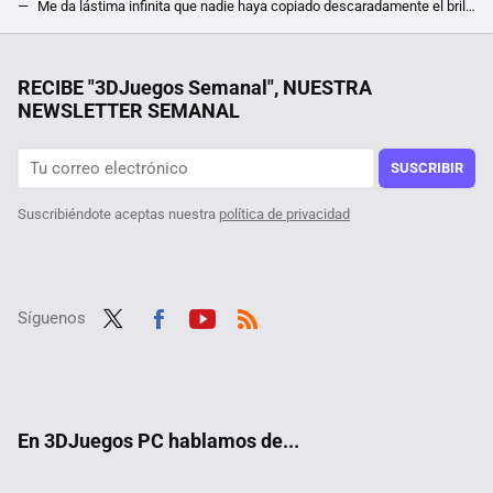
Me da lástima infinita que nadie haya copiado descaradamente el brillante sistema de armaduras que tiene Halo
Pura tragicomedia. Casi 10 años después, Halo 5 para PC aparece y acto seguido la posibilidad de que Xbox le de mimo se desvanece
Los fans han encontrado agujeros (y no de guion) en 'Pulp Fiction', y aún hoy están debatiendo un error técnico 30 años después de su estreno
RECIBE "3DJuegos Semanal", NUESTRA
NEWSLETTER SEMANAL
SUSCRIBIR
Suscribiéndote aceptas nuestra
política de privacidad
Síguenos
Twit
Fac
Yout
RSS
ter
ebo
ube
ok
En 3DJuegos PC hablamos de...