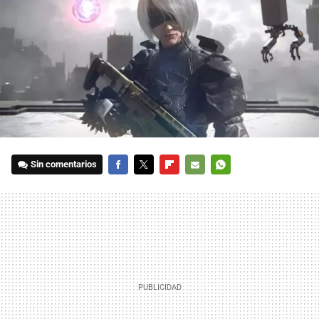
Sin comentarios
FACEBOOK
TWITTER
FLIPBOARD
E-
WHATSAPP
MAIL