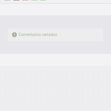
FACEBOOK
TWITTER
FLIPBOARD
E-
WHATSAPP
MAIL
Comentarios cerrados