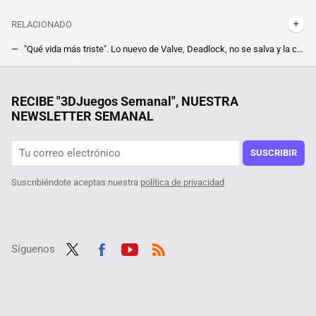
RELACIONADO
"Qué vida más triste". Lo nuevo de Valve, Deadlock, no se salva y la comunidad ya está encontrándose con sus primeros tramposos, y son malísimos
Momento histórico para Warhammer en Steam. Su nuevo juego de acción, Space Marine 2, se convierte en el título con más jugadores de la saga
Salen a la luz los salarios de las grandes tech españolas, y hay muy buenas noticias. También descubren la empresa que más paga
RECIBE "3DJuegos Semanal", NUESTRA
NEWSLETTER SEMANAL
Está en Steam por menos de 1 euro, y se trata de uno de los MMORPG con más contenido de los que hay en el género. Descubre Black Desert Online
Por sólo 6 euros en Steam, te puedes hacer con el mejor juego de estrategia de la saga Anno, pero date prisa que este mínimo histórico terminará pronto
SUSCRIBIR
Suscribiéndote aceptas nuestra
política de privacidad
Síguenos
Twit
Fac
Yout
RSS
ter
ebo
ube
ok