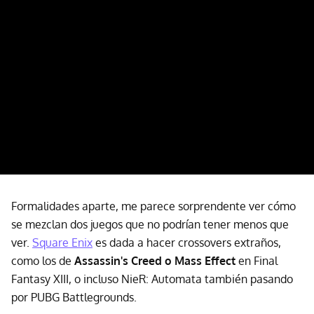
Formalidades aparte, me parece sorprendente ver cómo
se mezclan dos juegos que no podrían tener menos que
ver.
Square Enix
es dada a hacer crossovers extraños,
como los de
Assassin's Creed o Mass Effect
en Final
Fantasy XIII, o incluso NieR: Automata también pasando
por PUBG Battlegrounds.