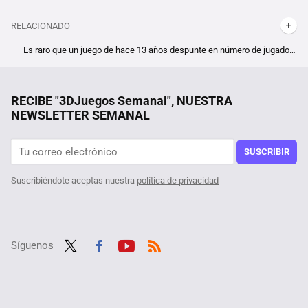
RELACIONADO
Es raro que un juego de hace 13 años despunte en número de jugadores, pero el potente lanzamiento en Steam de Space Marine 2 revive a su precuela
El shooter militar más esperado de todo Steam ya se puede probar. Por tiempo limitado, ya está disponible la demo de Delta Force
Una jardinera ganó más de un millón de euros por el fallo de una web de juegos. Le dijeron que solo le pagarían 20.000, y ha ganado el juicio
RECIBE "3DJuegos Semanal", NUESTRA
NEWSLETTER SEMANAL
Un usuario descubre que su octogenaria tía ha pasado casi tanto tiempo en Steam como él, y además es jugadora ''hardcore'' de sus títulos favoritos
Querían superar Halo 3 de la forma más difícil posible, y lo consiguieron logrando además un récord que se antoja imposible hasta para los más hábiles
SUSCRIBIR
Suscribiéndote aceptas nuestra
política de privacidad
Síguenos
Twit
Fac
Yout
RSS
ter
ebo
ube