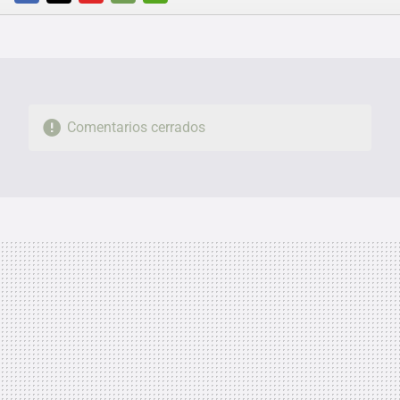
FACEBOOK
TWITTER
FLIPBOARD
E-
WHATSAPP
MAIL
Comentarios cerrados