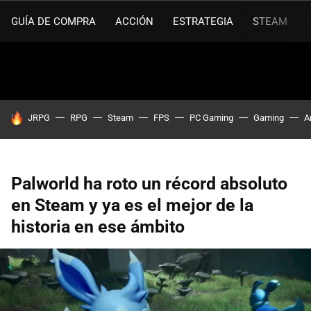
GUÍA DE COMPRA
ACCIÓN
ESTRATEGIA
STEAM
HOY SE HABLA DE
JRPG
RPG
Steam
FPS
PC Gaming
Gaming
A
Palworld ha roto un récord absoluto
en Steam y ya es el mejor de la
historia en ese ámbito