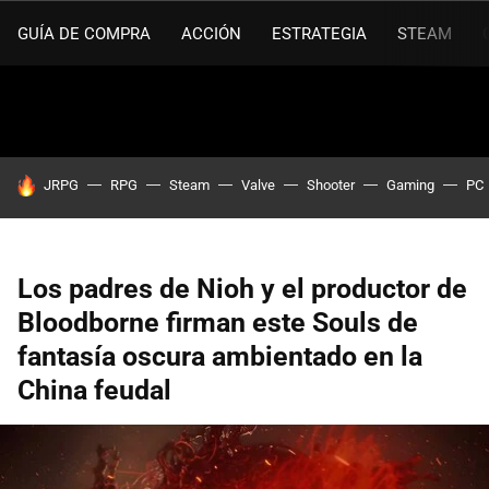
GUÍA DE COMPRA
ACCIÓN
ESTRATEGIA
STEAM
HOY SE HABLA DE
JRPG
RPG
Steam
Valve
Shooter
Gaming
PC
Los padres de Nioh y el productor de
Bloodborne firman este Souls de
fantasía oscura ambientado en la
China feudal