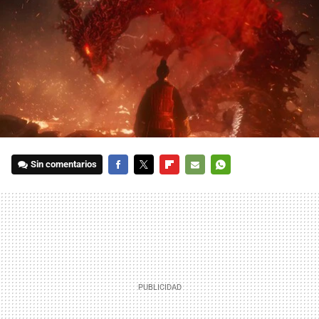
Sin comentarios
FACEBOOK
TWITTER
FLIPBOARD
E-
WHATSAPP
MAIL