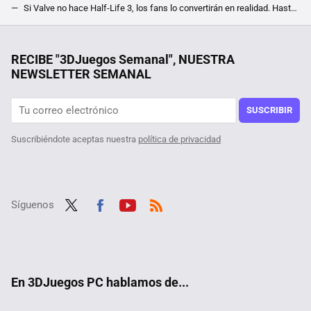
Si Valve no hace Half-Life 3, los fans lo convertirán en realidad. Hasta con ventana de lanzamiento, el misterioso Project Borealis revive
Más de 9 años después de su lanzamiento, Rockstar tiene nuevas exigencias para los jugadores de PC. El nuevo antitrampas de GTA Online llega hoy
Un joven de 19 años hackeó el iPhone, fue contratado por Apple y terminó despedido por no contestar a un correo
RECIBE "3DJuegos Semanal", NUESTRA
NEWSLETTER SEMANAL
Uno de los shooters más queridos está gratis y, aunque tiene 25 años, la comunidad no se olvida de él con un mod que lo hace mucho más sangriento
¿Sabias que el RPG Cyberpunk 2077 tiene un homenaje a un juego de Kojima? Pero no es algo que esté en el juego, sino en su caja
SUSCRIBIR
Suscribiéndote aceptas nuestra
política de privacidad
Síguenos
Twit
Fac
Yout
RSS
ter
ebo
ube
ok
En 3DJuegos PC hablamos de...