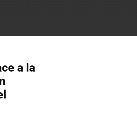
ce a la
on
el