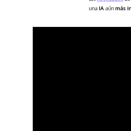
una
IA
aún
más in