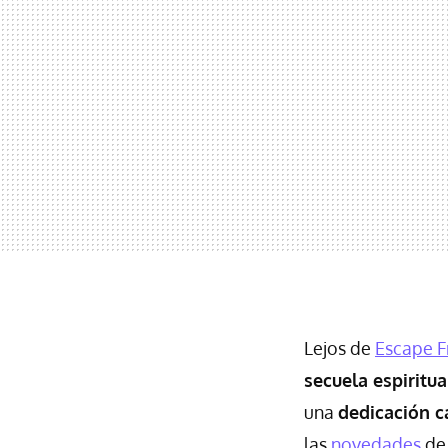
Lejos de
Escape 
secuela espiritua
una
dedicación 
las
novedades
de 