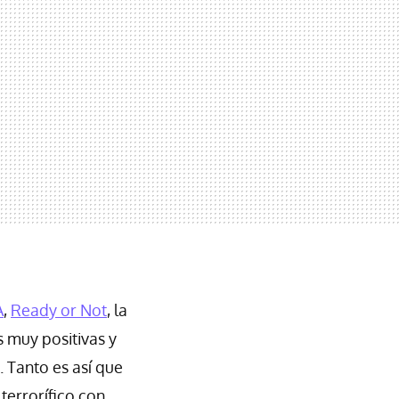
A
,
Ready or Not
, la
 muy positivas y
. Tanto es así que
terrorífico con