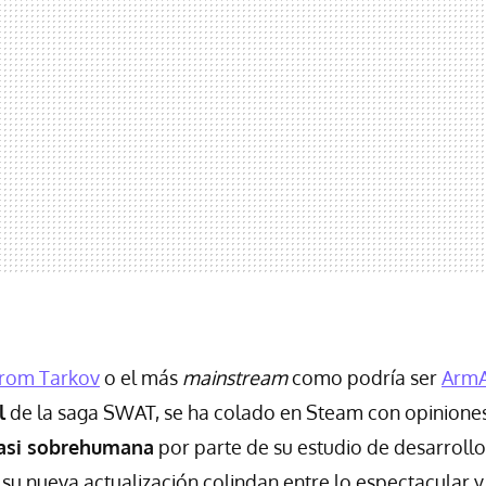
From Tarkov
o el más
mainstream
como podría ser
Arm
l
de la saga SWAT, se ha colado en Steam con opiniones
casi sobrehumana
por parte de su estudio de desarrollo
su nueva actualización colindan entre lo espectacular y 