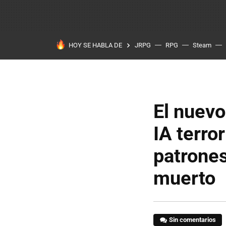
HOY SE HABLA DE
JRPG
RPG
Steam
El nuevo
IA terro
patrones
muerto
Sin comentarios