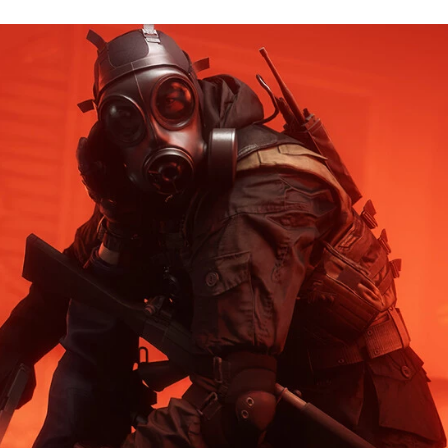
FACEBOOK
TWITTER
FLIPBOARD
E-
MAIL