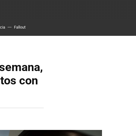
cia
Fallout
e semana,
tos con