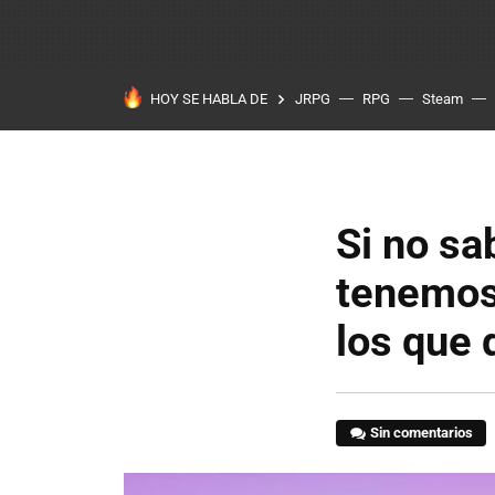
HOY SE HABLA DE
JRPG
RPG
Steam
Si no sa
tenemos 
los que 
Sin comentarios