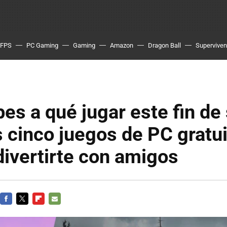
FPS
PC Gaming
Gaming
Amazon
Dragon Ball
Superviven
bes a qué jugar este fin d
cinco juegos de PC gratui
divertirte con amigos
FACEBOOK
TWITTER
FLIPBOARD
E-
MAIL