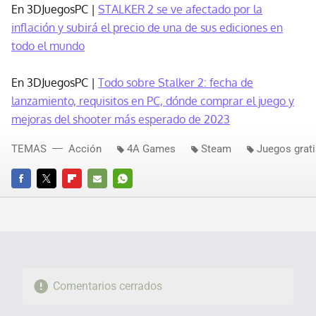
En 3DJuegosPC |
STALKER 2 se ve afectado por la
inflación y subirá el precio de una de sus ediciones en
todo el mundo
En 3DJuegosPC |
Todo sobre Stalker 2: fecha de
lanzamiento, requisitos en PC, dónde comprar el juego y
mejoras del shooter más esperado de 2023
TEMAS
Acción
4A Games
Steam
Juegos grati
FACEBOOK
TWITTER
FLIPBOARD
E-
WHATSAPP
MAIL
Comentarios cerrados