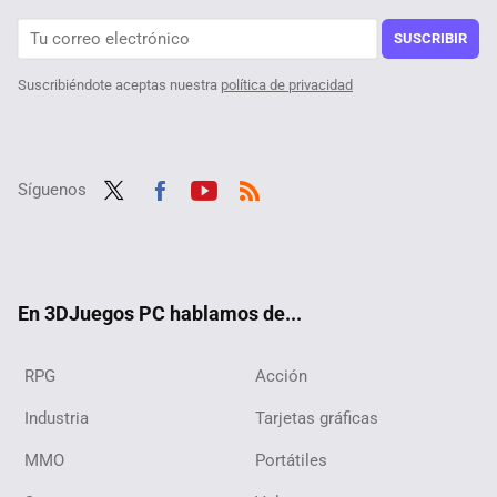
Un usuario descubre que su octogenaria tía ha pasado casi tanto tiempo en Steam como él, y además es jugadora ''hardcore'' de sus títulos favoritos
SUSCRIBIR
Suscribiéndote aceptas nuestra
política de privacidad
Síguenos
Twit
Fac
Yout
RSS
ter
ebo
ube
ok
En 3DJuegos PC hablamos de...
RPG
Acción
Industria
Tarjetas gráficas
MMO
Portátiles