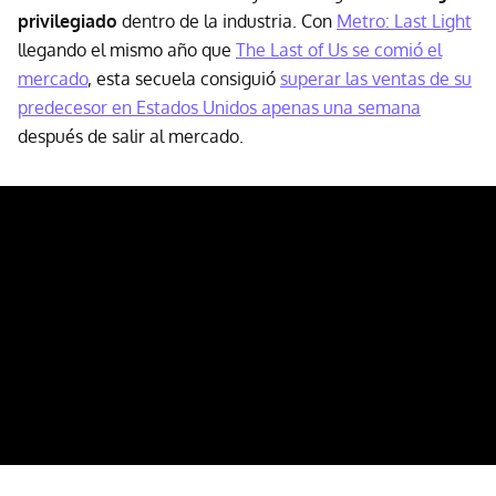
privilegiado
dentro de la industria. Con
Metro: Last Light
llegando el mismo año que
The Last of Us se comió el
mercado
, esta secuela consiguió
superar las ventas de su
predecesor en Estados Unidos apenas una semana
después de salir al mercado.