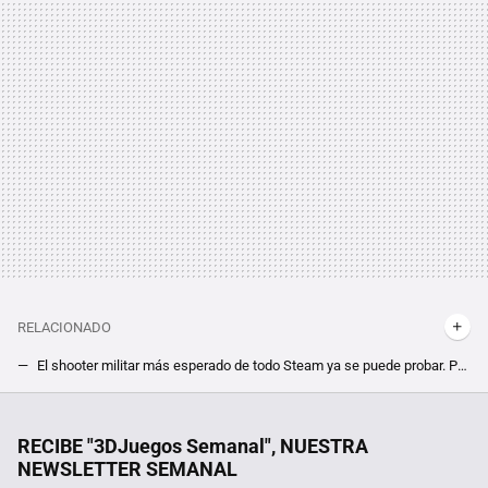
RELACIONADO
El shooter militar más esperado de todo Steam ya se puede probar. Por tiempo limitado, ya está disponible la demo de Delta Force
Nunca había estado tan barato, pero si te das prisa puedes conseguir este juego de robots gigantes de los padres de Dark Souls a su precio mínimo
Hoy en TV, una de las mejores películas de thriller psicológico de Alfred Hitchcock que batió varios récords de taquilla
RECIBE "3DJuegos Semanal", NUESTRA
NEWSLETTER SEMANAL
Uno de los shooters más queridos está gratis y, aunque tiene 25 años, la comunidad no se olvida de él con un mod que lo hace mucho más sangriento