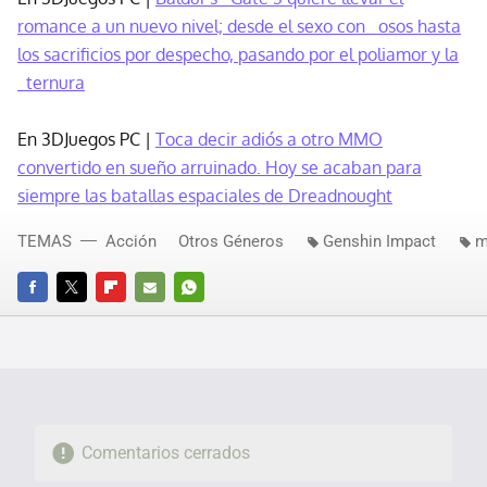
romance a un nuevo nivel; desde el sexo con osos hasta
los sacrificios por despecho, pasando por el poliamor y la
ternura
En 3DJuegos PC |
Toca decir adiós a otro MMO
convertido en sueño arruinado. Hoy se acaban para
siempre las batallas espaciales de Dreadnought
TEMAS
Acción
Otros Géneros
Genshin Impact
m
FACEBOOK
TWITTER
FLIPBOARD
E-
WHATSAPP
MAIL
Comentarios cerrados