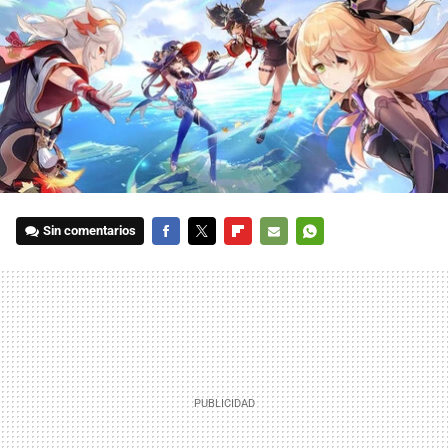
Sin comentarios
FACEBOOK
TWITTER
FLIPBOARD
E-
WHATSAPP
MAIL