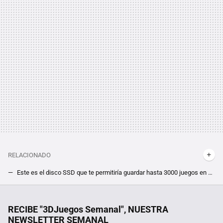
RELACIONADO
Este es el disco SSD que te permitiría guardar hasta 3000 juegos en él, pero por el momento sólo unos pocos se lo podrán permitir
¿Te imaginas el primer Fallout reinventado como un FPS al estilo Doom? No lo hagas, ya hay alguien que está en ello
8 episodios y 85 millones de visualizaciones. La miniserie de Netflix que lleva 4 semanas seguidas siendo la número 1 mundial de la plataforma
RECIBE "3DJuegos Semanal", NUESTRA
NEWSLETTER SEMANAL