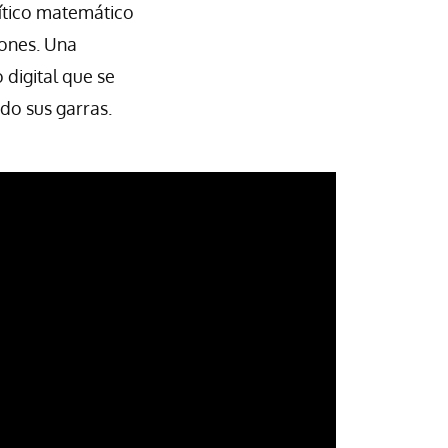
mítico matemático
iones. Una
o digital que se
do sus garras.