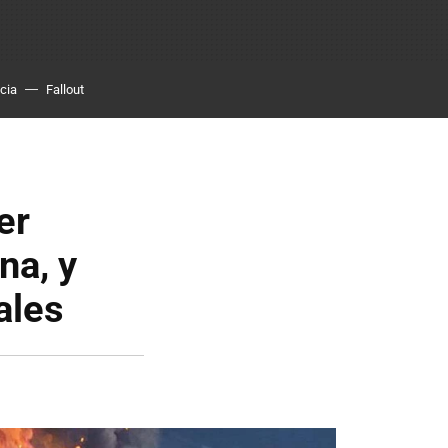
cia
Fallout
er
na, y
ales