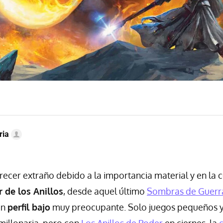
ria
cer extraño debido a la importancia material y en la c
r de los Anillos
, desde aquel último
Sombras de Guerr
un
perfil bajo
muy preocupante. Solo juegos pequeños y
imillonaria, pero con
Los Anillos de Poder
en ciernes, la