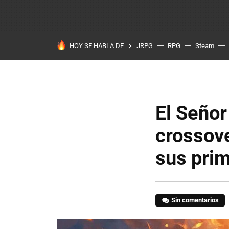
HOY SE HABLA DE
JRPG
RPG
Steam
El Señor
crossov
sus prim
Sin comentarios