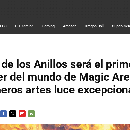
FPS
PC Gaming
Gaming
Amazon
Dragon Ball
Superviven
 de los Anillos será el prim
er del mundo de Magic Are
eros artes luce excepcion
FACEBOOK
TWITTER
FLIPBOARD
E-
MAIL