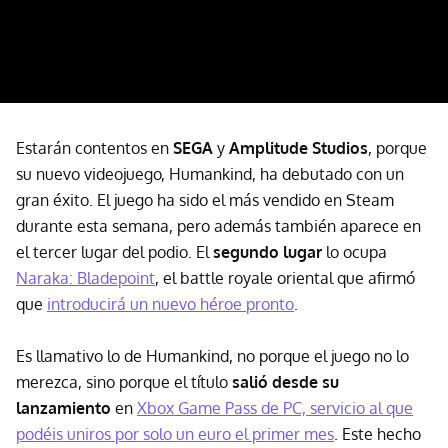
Estarán contentos en
SEGA
y
Amplitude Studios
, porque
su nuevo videojuego, Humankind, ha debutado con un
gran éxito. El juego ha sido el más vendido en Steam
durante esta semana, pero además también aparece en
el tercer lugar del podio. El
segundo lugar
lo ocupa
Naraka: Bladepoint
, el battle royale oriental que afirmó
que
introducirá un nuevo héroe pronto
.
Es llamativo lo de Humankind, no porque el juego no lo
merezca, sino porque el título
salió desde su
lanzamiento
en
Xbox Game Pass de PC, servicio al que
podéis uniros por solo un euro el primer mes
. Este hecho