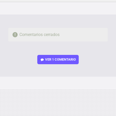
FACEBOOK
TWITTER
FLIPBOARD
E-
WHATSAPP
MAIL
Comentarios cerrados
VER
1 COMENTARIO