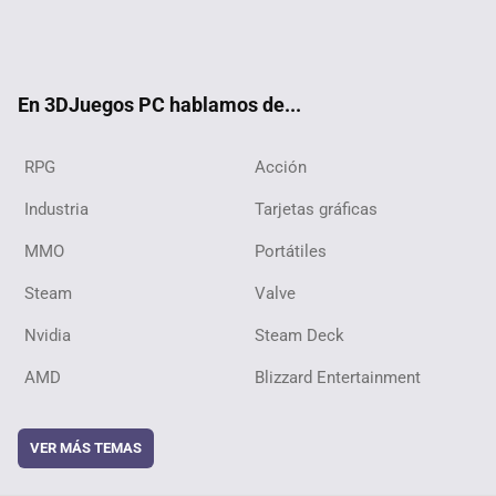
Twit
Fac
Yout
RSS
ter
ebo
ube
ok
En 3DJuegos PC hablamos de...
RPG
Acción
Industria
Tarjetas gráficas
MMO
Portátiles
Steam
Valve
Nvidia
Steam Deck
AMD
Blizzard Entertainment
VER MÁS TEMAS