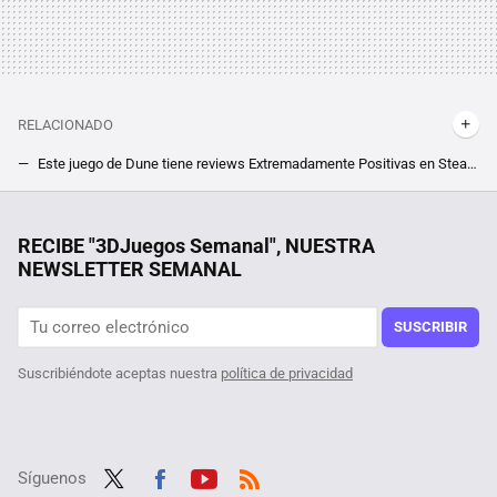
RELACIONADO
Este juego de Dune tiene reviews Extremadamente Positivas en Steam. Y es la adaptación de un fantástico juego de mesa para amantes de la estrategia
Este juego de Steam junta en una coctelera Balatro, Dragones y Mazmorras y el Blackjack. Lo sorprendente es que funciona
Los chatbots de los bancos españoles han sido hasta ahora una pesadilla para el cliente. BBVA aspira a arreglarlo con IA
RECIBE "3DJuegos Semanal", NUESTRA
NEWSLETTER SEMANAL
Fue el juego estrella de la Epic Games Store pero ahora se ha desplomado de precio en Steam. Tienes una semana para hacerte con Borderlands 3 casi regalado
El Far Cry más 'friki' recibe una característica en Steam que es todo lo que necesitaba para volver a él
SUSCRIBIR
Suscribiéndote aceptas nuestra
política de privacidad
Síguenos