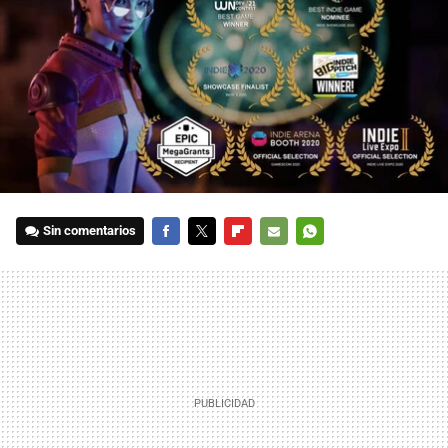
Sin comentarios
FACEBOOK
TWITTER
FLIPBOARD
E-
WHATSAPP
MAIL