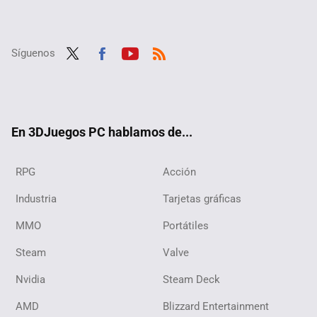
Síguenos
Twit
Fac
Yout
RSS
ter
ebo
ube
ok
En 3DJuegos PC hablamos de...
RPG
Acción
Industria
Tarjetas gráficas
MMO
Portátiles
Steam
Valve
Nvidia
Steam Deck
AMD
Blizzard Entertainment