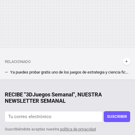
RELACIONADO
Ya puedes probar gratis uno de los juegos de estrategia y ciencia ficción más esperados de 2024. El potente Homeworld 3 estrena demo en Steam
"Supongo que está bien durante las primeras 20.000 horas", opina alguien que ha pasado más de dos años de su vida pegado a Civilization 5
A este RPG de fantasía oscura le han bastado 3 horas para convencerme de que va a ser de los mejores juegos del año. Clair Obscur: Expedition 33 está a otro nivel
RECIBE "3DJuegos Semanal", NUESTRA
NEWSLETTER SEMANAL
SUSCRIBIR
Suscribiéndote aceptas nuestra
política de privacidad