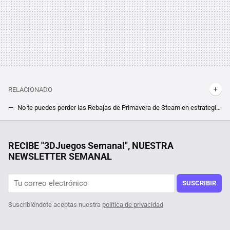
RELACIONADO
No te puedes perder las Rebajas de Primavera de Steam en estrategia y aquí están las más destacadas
Los maestros de la estrategia que nos dieron Company of Heroes y Dawn of War toman las riendas de su futuro. Relic se independiza de SEGA
Tenemos un problema con el futuro del cemento y con el exceso de plástico. A alguien se le ha ocurrido lo más obvio
RECIBE "3DJuegos Semanal", NUESTRA
NEWSLETTER SEMANAL
Por sólo 6 euros en Steam, te puedes hacer con el mejor juego de estrategia de la saga Anno, pero date prisa que este mínimo histórico terminará pronto
Más de 15 juegos de esta carismática saga de estrategia en tiempo real por sólo 6 euros en Steam, perfectos para celebrar la liberación de su código fuente y empezar a modearlos
SUSCRIBIR
Suscribiéndote aceptas nuestra
política de privacidad