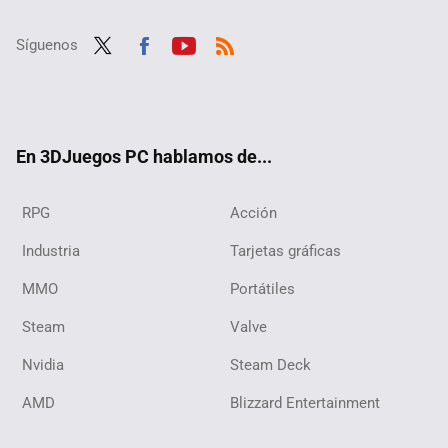
Síguenos
Twit
Fac
Yout
RSS
ter
ebo
ube
ok
En 3DJuegos PC hablamos de...
RPG
Acción
Industria
Tarjetas gráficas
MMO
Portátiles
Steam
Valve
Nvidia
Steam Deck
AMD
Blizzard Entertainment