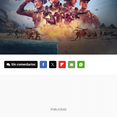
Sin comentarios
FACEBOOK
TWITTER
FLIPBOARD
E-
WHATSAPP
MAIL