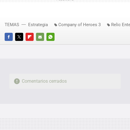
TEMAS
Estrategia
Company of Heroes 3
Relic Ent
FACEBOOK
TWITTER
FLIPBOARD
E-
WHATSAPP
MAIL
Comentarios cerrados