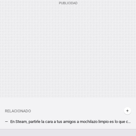
RELACIONADO
En Steam, partirle la cara a tus amigos a mochilazo limpio es lo que causa sensación con este juego que se llama Backpack Battles
Hasta el 20 de marzo, puedes hacerte por unos céntimos de euro con el juego que renació del legendario Paragon. Se trata de Predecessor