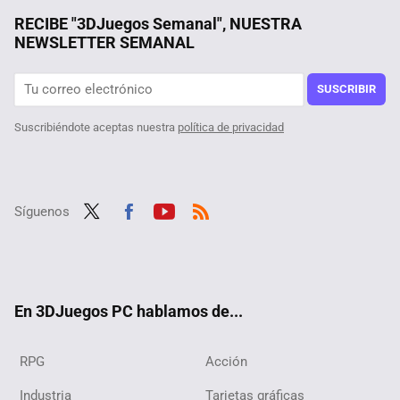
Da igual si es para ti o para hacer un regalo: un set de LEGO® es siempre un acierto y estos son los mejores que podemos comprar ahora
RECIBE "3DJuegos Semanal", NUESTRA
NEWSLETTER SEMANAL
Más de 15 juegos de esta carismática saga de estrategia en tiempo real por sólo 6 euros en Steam, perfectos para celebrar la liberación de su código fuente y empezar a modearlos
Querían superar Halo 3 de la forma más difícil posible, y lo consiguieron logrando además un récord que se antoja imposible hasta para los más hábiles
SUSCRIBIR
Suscribiéndote aceptas nuestra
política de privacidad
Síguenos
Twit
Fac
Yout
RSS
ter
ebo
ube
ok
En 3DJuegos PC hablamos de...
RPG
Acción
Industria
Tarjetas gráficas