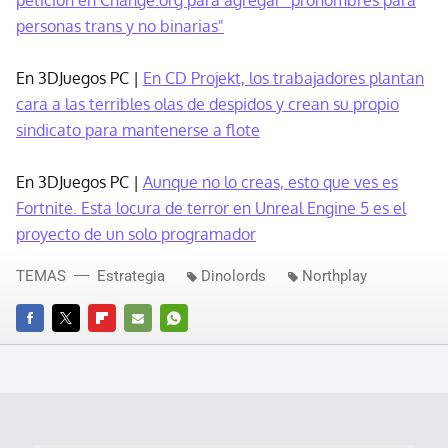
petición en Change.org para agregar "pronombres para
personas trans y no binarias"
En 3DJuegos PC |
En CD Projekt, los trabajadores plantan
cara a las terribles olas de despidos y crean su propio
sindicato para mantenerse a flote
En 3DJuegos PC |
Aunque no lo creas, esto que ves es
Fortnite. Esta locura de terror en Unreal Engine 5 es el
proyecto de un solo programador
TEMAS
Estrategia
Dinolords
Northplay
FACEBOOK
TWITTER
FLIPBOARD
E-
WHATSAPP
MAIL