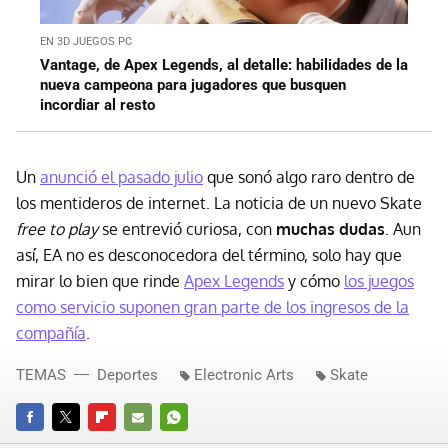
EN 3D JUEGOS PC
Vantage, de Apex Legends, al detalle: habilidades de la
nueva campeona para jugadores que busquen
incordiar al resto
Un
anunció el pasado julio
que sonó algo raro dentro de
los mentideros de internet. La noticia de un nuevo Skate
free to play
se entrevió curiosa, con
muchas dudas
. Aun
así, EA no es desconocedora del término, solo hay que
mirar lo bien que rinde
Apex Legends
y cómo
los juegos
como servicio suponen gran parte de los ingresos de la
compañía
.
TEMAS
Deportes
Electronic Arts
Skate
FACEBOOK
TWITTER
FLIPBOARD
E-
WHATSAPP