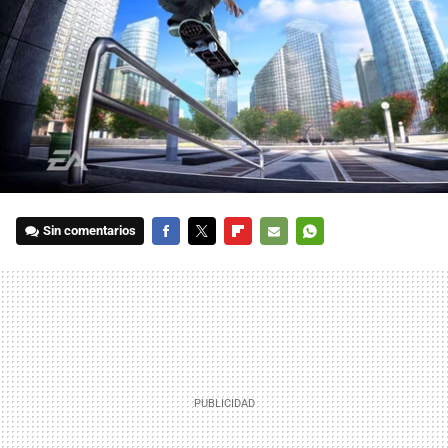
Sin comentarios
FACEBOOK
TWITTER
FLIPBOARD
E-
WHATSAPP
MAIL