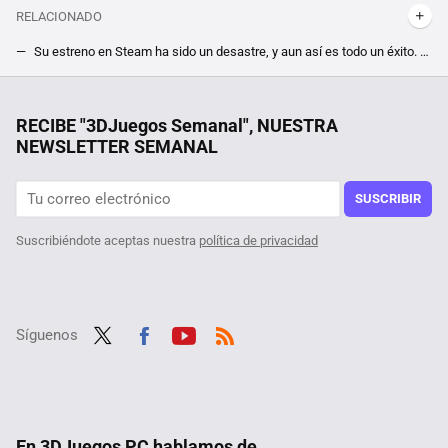
RELACIONADO
Su estreno en Steam ha sido un desastre, y aun así es todo un éxito. Pese a tener un suspenso en la tienda, EA Sports FC 25 supera al 24
FIFA 23: requisitos mínimos y recomendados para PC
Si la pregunta es cuánto dinero existe en el mundo por persona, este revelador gráfico tiene la respuesta
RECIBE "3DJuegos Semanal", NUESTRA
NEWSLETTER SEMANAL
Por sólo 6 euros en Steam, te puedes hacer con el mejor juego de estrategia de la saga Anno, pero date prisa que este mínimo histórico terminará pronto
Más de 15 juegos de esta carismática saga de estrategia en tiempo real por sólo 6 euros en Steam, perfectos para celebrar la liberación de su código fuente y empezar a modearlos
SUSCRIBIR
Suscribiéndote aceptas nuestra
política de privacidad
Síguenos
Twit
Fac
Yout
RSS
ter
ebo
ube
ok
En 3DJuegos PC hablamos de...