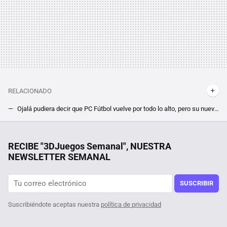
RELACIONADO
Ojalá pudiera decir que PC Fútbol vuelve por todo lo alto, pero su nueva entrega llega rodeada de dudas
Se ha anunciado un juego de Quidditch oficial, online y con una beta a la que entras si eres fan de Harry Potter
"El momento lo es todo". Lisa Kudrow encontró un mensaje secreto que Matthew Perry le había dejado hace veinte años
RECIBE "3DJuegos Semanal", NUESTRA
NEWSLETTER SEMANAL
SUSCRIBIR
Suscribiéndote aceptas nuestra
política de privacidad