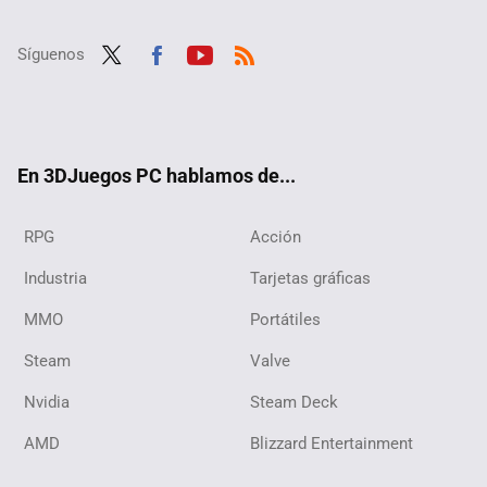
Síguenos
Twit
Fac
Yout
RSS
ter
ebo
ube
ok
En 3DJuegos PC hablamos de...
RPG
Acción
Industria
Tarjetas gráficas
MMO
Portátiles
Steam
Valve
Nvidia
Steam Deck
AMD
Blizzard Entertainment