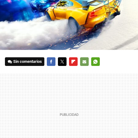
Sin comentarios
FACEBOOK
TWITTER
FLIPBOARD
E-
WHATSAPP
MAIL