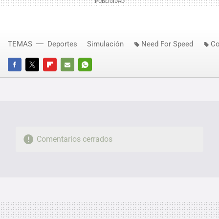
TEMAS
Deportes
Simulación
Need For Speed
Co
FACEBOOK
TWITTER
FLIPBOARD
E-
WHATSAPP
MAIL
Comentarios cerrados