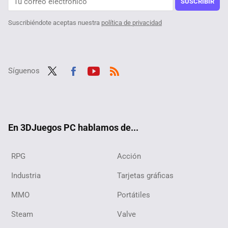
SUSCRIBIR
Suscribiéndote aceptas nuestra
política de privacidad
Síguenos
Twit
Fac
Yout
RSS
ter
ebo
ube
ok
En 3DJuegos PC hablamos de...
RPG
Acción
Industria
Tarjetas gráficas
MMO
Portátiles
Steam
Valve