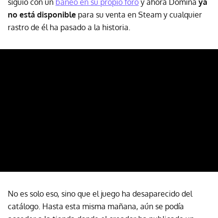
siguió con un
baneo en su propio foro
y ahora Domina
ya
no está disponible
para su venta en Steam y cualquier
rastro de él ha pasado a la historia.
No es solo eso, sino que el juego ha desaparecido del
catálogo. Hasta esta misma mañana, aún se podía