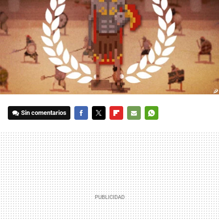
Sin comentarios
FACEBOOK
TWITTER
FLIPBOARD
E-
WHATSAPP
MAIL