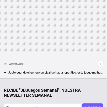
RELACIONADO
Justo cuando el género survival se hacía repetitivo, este juego me ha matado de mil formas que jamás se me habrían ocurrido
Es tan barato que podría ser gratis, pero debes darte prisa; este plataformas con parkour relajante está de oferta
Qué fue de Miko Hughes, el niño prodigio que empezó a actuar con 3 años y acabó convirtiéndose en un meme
RECIBE "3DJuegos Semanal", NUESTRA
NEWSLETTER SEMANAL