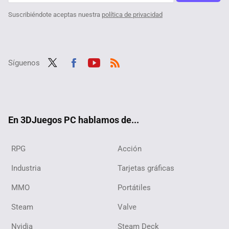
Suscribiéndote aceptas nuestra
política de privacidad
Síguenos
Twit
Fac
Yout
RSS
ter
ebo
ube
ok
En 3DJuegos PC hablamos de...
RPG
Acción
Industria
Tarjetas gráficas
MMO
Portátiles
Steam
Valve
Nvidia
Steam Deck