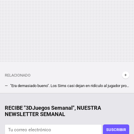
RELACIONADO
"Era demasiado bueno". Los Sims casi dejan en ridículo al jugador promedio, y por eso acabaron siendo tan caóticos
Para los fans de Hello Kitty que echen de menos jugar a Animal Crossing en ordenador, este juego de Steam es probablemente justo lo que buscan
Netflix presenta la secuela de la película de fantasía que rompió récords y nadie ha superado con un impresionante tráiler
RECIBE "3DJuegos Semanal", NUESTRA
NEWSLETTER SEMANAL
Después de 10.000 horas de juego, un jugador de un conocido MMO consiguió liberarse de la prisión virtual que él mismo había creado
SUSCRIBIR