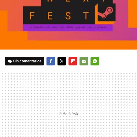
Sin comentarios
FACEBOOK
TWITTER
FLIPBOARD
E-
WHATSAPP
MAIL