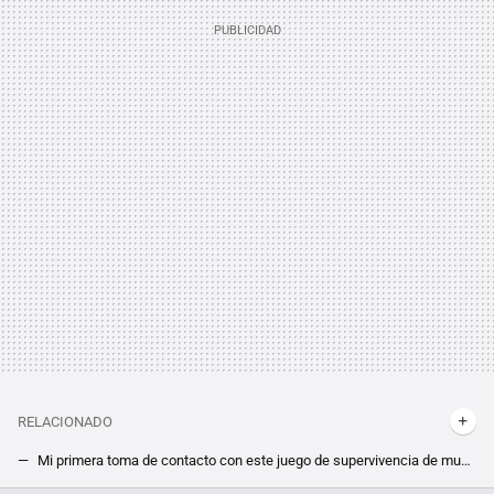
RELACIONADO
Mi primera toma de contacto con este juego de supervivencia de mundo abierto me deja con dudas, pero aún puede remontar. Mis primeras horas en Nested Lands