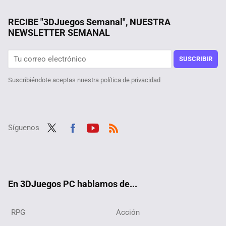
Steam acaba de repartir uno de sus logros más raros. O lo tienes ya, o no lo olerás hasta 2025
Tailandia es el paraíso de las GPU, pero solo por una condición: debes comprar un PC Gaming nuevo de forma obligatoria
RECIBE "3DJuegos Semanal", NUESTRA
NEWSLETTER SEMANAL
Un usuario descubre que su octogenaria tía ha pasado casi tanto tiempo en Steam como él, y además es jugadora ''hardcore'' de sus títulos favoritos
Este RPG de fantasía oscura se adelantó a su tiempo en muchos aspectos, y está gratis en Game Pass o tirado de precio en Steam
SUSCRIBIR
Suscribiéndote aceptas nuestra
política de privacidad
Síguenos
Twit
Fac
Yout
RSS
ter
ebo
ube
ok
En 3DJuegos PC hablamos de...
RPG
Acción