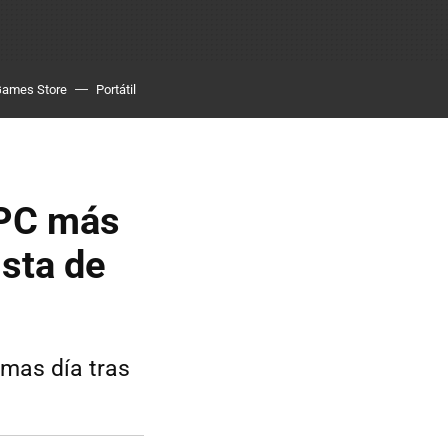
Games Store
Portátil
 PC más
ista de
emas día tras