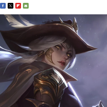
FACEBOOK
TWITTER
FLIPBOARD
E-
MAIL