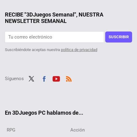
Entre las skins de 40 euros de Overwatch 2 y las de 150 del League of Legends la comunidad no puede más
Los FreeBuds Pro 4 encabezan la lista de novedades que aterrizan en la tienda oficial de Huawei
RECIBE "3DJuegos Semanal", NUESTRA
NEWSLETTER SEMANAL
SUSCRIBIR
Suscribiéndote aceptas nuestra
política de privacidad
Síguenos
Twit
Fac
Yout
RSS
ter
ebo
ube
ok
En 3DJuegos PC hablamos de...
RPG
Acción