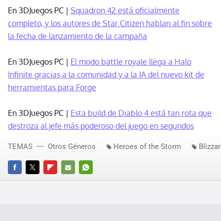
En 3DJuegos PC |
Squadron 42 está oficialmente
completo, y los autores de Star Citizen hablan al fin sobre
la fecha de lanzamiento de la campaña
En 3DJuegos PC |
El modo battle royale llega a Halo
Infinite gracias a la comunidad y a la IA del nuevo kit de
herramientas para Forge
En 3DJuegos PC |
Esta build de Diablo 4 está tan rota que
destroza al jefe más poderoso del juego en segundos
TEMAS
Otros Géneros
Heroes of the Storm
Blizza
FACEBOOK
TWITTER
FLIPBOARD
E-
WHATSAPP
MAIL