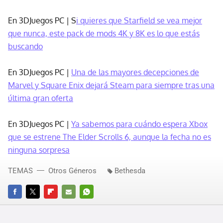
En 3DJuegos PC | S
i quieres que Starfield se vea mejor
que nunca, este pack de mods 4K y 8K es lo que estás
buscando
En 3DJuegos PC |
Una de las mayores decepciones de
Marvel y Square Enix dejará Steam para siempre tras una
última gran oferta
En 3DJuegos PC |
Ya sabemos para cuándo espera Xbox
que se estrene The Elder Scrolls 6, aunque la fecha no es
ninguna sorpresa
TEMAS
Otros Géneros
Bethesda
FACEBOOK
TWITTER
FLIPBOARD
E-
WHATSAPP
MAIL