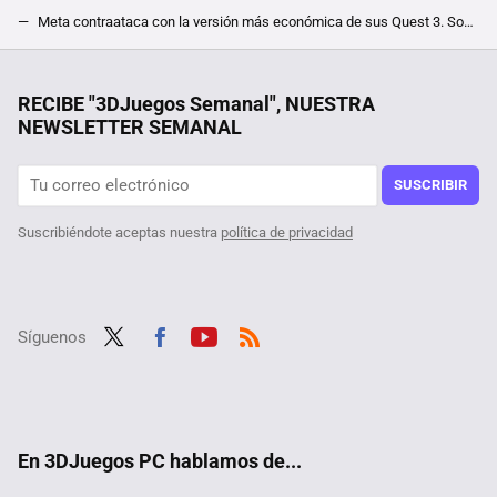
Meta contraataca con la versión más económica de sus Quest 3. Son 200 dólares más baratas y llegarán en tan solo dos semanas
Si vas a comprarte un SSD, te conviene esperar un poco. Tras meses de caída libre, la memoria NAND apunta a más bajadas de precio
Una jardinera ganó más de un millón de euros por el fallo de una web de juegos. Le dijeron que solo le pagarían 20.000, y ha ganado el juicio
RECIBE "3DJuegos Semanal", NUESTRA
NEWSLETTER SEMANAL
Querían superar Halo 3 de la forma más difícil posible, y lo consiguieron logrando además un récord que se antoja imposible hasta para los más hábiles
Tras jugar 400 horas a The Witcher 3 descubren un nuevo NPC, y su quest en el RPG viene con moraleja acerca de mentir un pelín retorcida
SUSCRIBIR
Suscribiéndote aceptas nuestra
política de privacidad
Síguenos
Twit
Fac
Yout
RSS
ter
ebo
ube
ok
En 3DJuegos PC hablamos de...