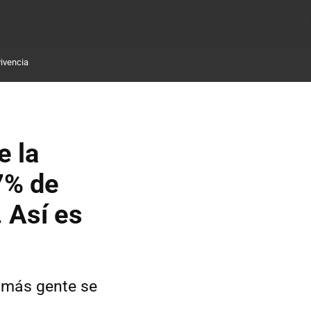
ivencia
e la
7% de
. Así es
 más gente se