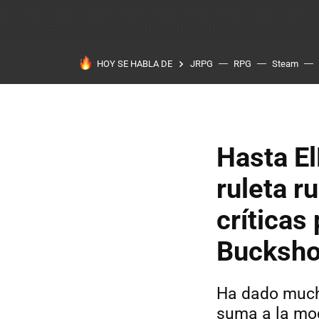
HOY SE HABLA DE
JRPG
RPG
Steam
Hasta El
ruleta r
críticas
Bucksho
Ha dado much
suma a la mod