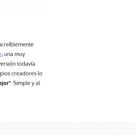
increíblemente
e
, una muy
versión todavía
opios creadores lo
jor"
. Simple y al