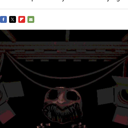
FACEBOOK
TWITTER
FLIPBOARD
E-
MAIL