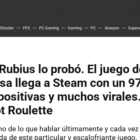
Shooter
FPS
PC Gaming
Gaming
PC
Amazon
Superv
Rubius lo probó. El juego d
usa llega a Steam con un 9
 positivas y muchos virales
t Roulette
o de lo que hablar últimamente y cada vez
a de este particular y escalofriante juego.