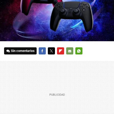
Sin comentarios
FACEBOOK
TWITTER
FLIPBOARD
E-
WHATSAPP
MAIL