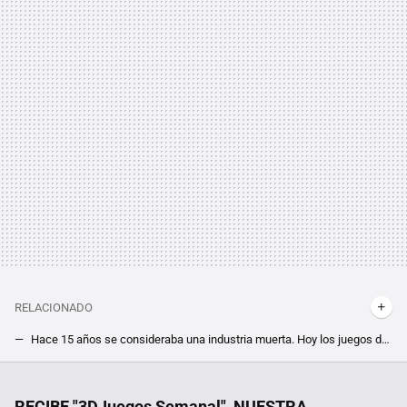
RELACIONADO
Hace 15 años se consideraba una industria muerta. Hoy los juegos de PC están mejor que nunca, y es en parte gracias a un nuevo aliado
Amazon casi fue dueña de parte de Steam. En los comienzos de Valve, su co-fundadora olvidada tuvo un plan muy diferente al actual
Si la pregunta es cuánto dinero existe en el mundo por persona, este revelador gráfico tiene la respuesta
RECIBE "3DJuegos Semanal", NUESTRA