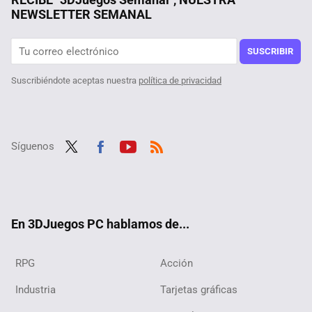
NEWSLETTER SEMANAL
El shooter más pequeño del mundo existe pero no lo encontrarás en Steam. Lo han desarrollado como un proyecto de investigación en Japón
Fan de Red Dead Redemption 2 encuentra un detalle inquietantemente profético del gobierno de Trump. "Y yo creía que Fallout predecía el futuro"
SUSCRIBIR
Suscribiéndote aceptas nuestra
política de privacidad
Síguenos
Twit
Fac
Yout
RSS
ter
ebo
ube
ok
En 3DJuegos PC hablamos de...
RPG
Acción
Industria
Tarjetas gráficas