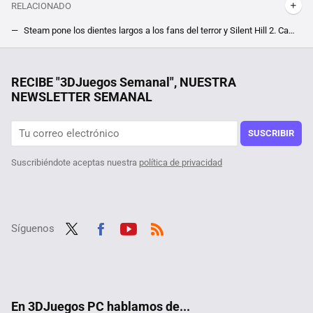
RELACIONADO
Steam pone los dientes largos a los fans del terror y Silent Hill 2. Cambios en la base de datos apuntan a un lanzamiento cercano para el remake
Estos son los 18 juegos de terror de las rebajas de Steam que te recomiendo para pasar una primavera de miedo
La debacle demográfica en Europa, expuesta en este mapa con un invitado engañoso: Mónaco
RECIBE "3DJuegos Semanal", NUESTRA
NEWSLETTER SEMANAL
Más de 15 juegos de esta carismática saga de estrategia en tiempo real por sólo 6 euros en Steam, perfectos para celebrar la liberación de su código fuente y empezar a modearlos
Querían superar Halo 3 de la forma más difícil posible, y lo consiguieron logrando además un récord que se antoja imposible hasta para los más hábiles
SUSCRIBIR
Suscribiéndote aceptas nuestra
política de privacidad
Síguenos
Twit
Fac
Yout
RSS
ter
ebo
ube
ok
En 3DJuegos PC hablamos de...