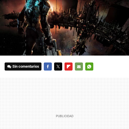
Sin comentarios
FACEBOOK
TWITTER
FLIPBOARD
E-
WHATSAPP
MAIL