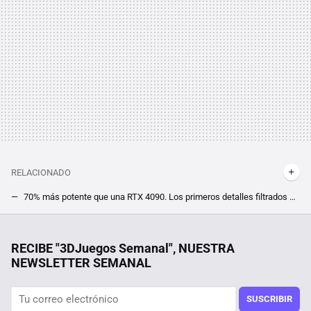
RELACIONADO
70% más potente que una RTX 4090. Los primeros detalles filtrados de la RTX 5090 la pintan como un absoluto monstruo
Ten el mejor rendimiento en Cyberpunk 2077: Phantom Liberty con los nuevos drivers Game Ready de NVIDIA
Hoy en TV, una de las mejores películas de thriller psicológico de Alfred Hitchcock que batió varios récords de taquilla
RECIBE "3DJuegos Semanal", NUESTRA
NEWSLETTER SEMANAL
SUSCRIBIR