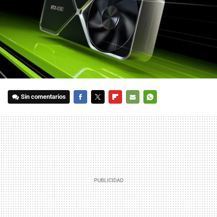
Sin comentarios
FACEBOOK
TWITTER
FLIPBOARD
E-
WHATSAPP
MAIL