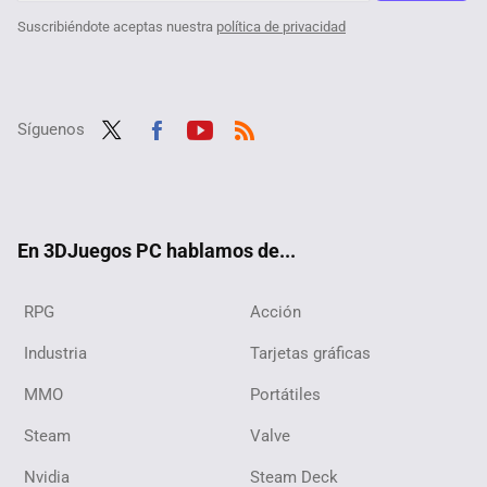
Suscribiéndote aceptas nuestra
política de privacidad
Síguenos
Twit
Fac
Yout
RSS
ter
ebo
ube
ok
En 3DJuegos PC hablamos de...
RPG
Acción
Industria
Tarjetas gráficas
MMO
Portátiles
Steam
Valve
Nvidia
Steam Deck