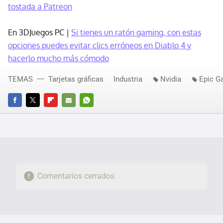
tostada a Patreon
En 3DJuegos PC |
Si tienes un ratón gaming, con estas
opciones puedes evitar clics erróneos en Diablo 4 y
hacerlo mucho más cómodo
TEMAS
Tarjetas gráficas
Industria
Nvidia
Epic G
FACEBOOK
TWITTER
FLIPBOARD
E-
WHATSAPP
MAIL
Comentarios cerrados