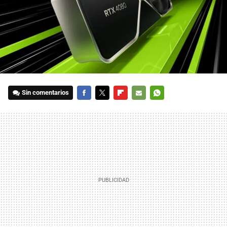
Sin comentarios
FACEBOOK
TWITTER
FLIPBOARD
E-
WHATSAPP
MAIL