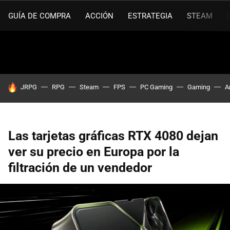
GUÍA DE COMPRA
ACCIÓN
ESTRATEGIA
STEAM
HOY SE HABLA DE
JRPG
RPG
Steam
FPS
PC Gaming
Gaming
A
Las tarjetas gráficas RTX 4080 dejan
ver su precio en Europa por la
filtración de un vendedor