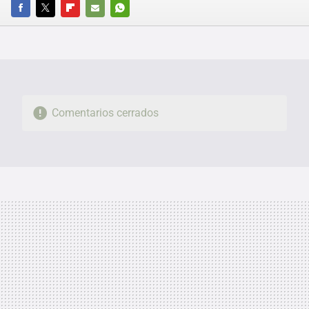
FACEBOOK
TWITTER
FLIPBOARD
E-
WHATSAPP
MAIL
Comentarios cerrados