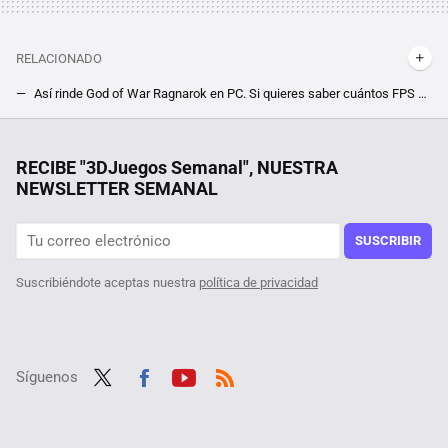
RELACIONADO
Así rinde God of War Ragnarok en PC. Si quieres saber cuántos FPS puede conseguir tu tarjeta gráfica, la propia NVIDIA nos lo cuenta
La RTX 5090 será el monstruo que la RTX 4090 no pudo ser. Filtradas las especificaciones de la tarjeta gráfica más potente de NVIDIA
Una jardinera ganó más de un millón de euros por el fallo de una web de juegos. Le dijeron que solo le pagarían 20.000, y ha ganado el juicio
RECIBE "3DJuegos Semanal", NUESTRA
NEWSLETTER SEMANAL
No quiere que Amazon venga a reclamarle lo que su tío le regaló, dos monitores gaming que iban a ser destruidos y llegaron a su tienda
La ''instalación'' de su nueva GPU le salió más cara que los 2.000 euros que le costó, así es como no se debe poner algo en un PC
SUSCRIBIR
Suscribiéndote aceptas nuestra
política de privacidad
Síguenos
Twit
Fac
Yout
RSS
ter
ebo
ube