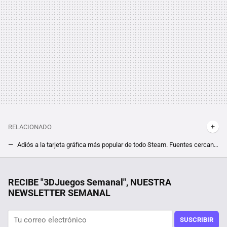
RELACIONADO
Adiós a la tarjeta gráfica más popular de todo Steam. Fuentes cercanas a NVIDIA afirman que el equipo verde va a descontinuar la RTX 3060
NVIDIA tiene un nuevo rival en el horizonte. El mercado de las tarjetas gráficas podría ampliarse ante la llegada de ARM al campo de batalla
Si China vuelve a exhibirse frente a Taiwán en los próximos dos años se encontrará una sorpresa: el ejército de EEUU
RECIBE "3DJuegos Semanal", NUESTRA
NEWSLETTER SEMANAL
"Va a ser lo peor". Si quieres una RTX Serie 50 de NVIDIA, vas a tener que armarte de paciencia y suerte porque todo apunta a problemas de abastecimiento
Creó algunas de las tarjetas gráficas de NVIDIA más potentes, pero dará la espalda a las RTX Serie 50. Nos quedamos sin nuevas GPU de Kingpin
SUSCRIBIR