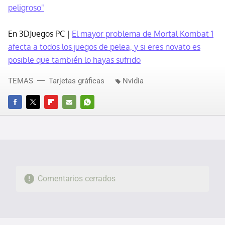
peligroso"
En 3DJuegos PC |
El mayor problema de Mortal Kombat 1
afecta a todos los juegos de pelea, y si eres novato es
posible que también lo hayas sufrido
TEMAS
Tarjetas gráficas
Nvidia
FACEBOOK
TWITTER
FLIPBOARD
E-
WHATSAPP
MAIL
Comentarios cerrados