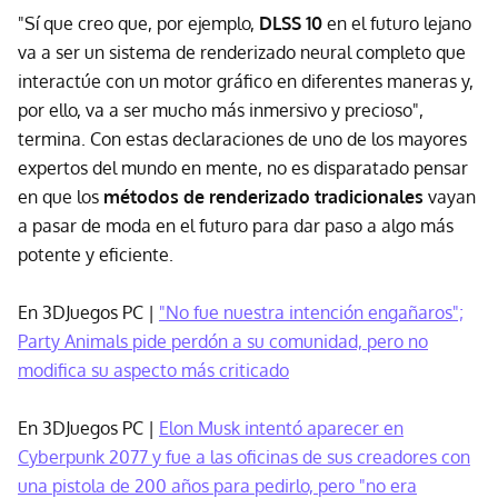
"Sí que creo que, por ejemplo,
DLSS 10
en el futuro lejano
va a ser un sistema de renderizado neural completo que
interactúe con un motor gráfico en diferentes maneras y,
por ello, va a ser mucho más inmersivo y precioso",
termina. Con estas declaraciones de uno de los mayores
expertos del mundo en mente, no es disparatado pensar
en que los
métodos de renderizado tradicionales
vayan
a pasar de moda en el futuro para dar paso a algo más
potente y eficiente.
En 3DJuegos PC |
"No fue nuestra intención engañaros";
Party Animals pide perdón a su comunidad, pero no
modifica su aspecto más criticado
En 3DJuegos PC |
Elon Musk intentó aparecer en
Cyberpunk 2077 y fue a las oficinas de sus creadores con
una pistola de 200 años para pedirlo, pero "no era