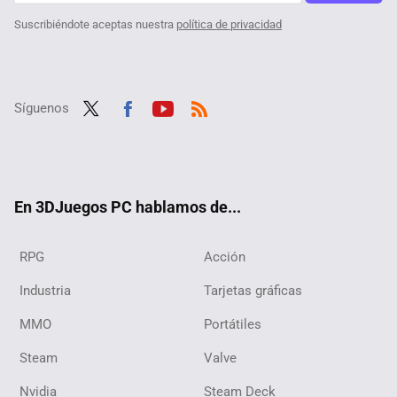
Suscribiéndote aceptas nuestra
política de privacidad
Síguenos
Twit
Fac
Yout
RSS
ter
ebo
ube
ok
En 3DJuegos PC hablamos de...
RPG
Acción
Industria
Tarjetas gráficas
MMO
Portátiles
Steam
Valve
Nvidia
Steam Deck