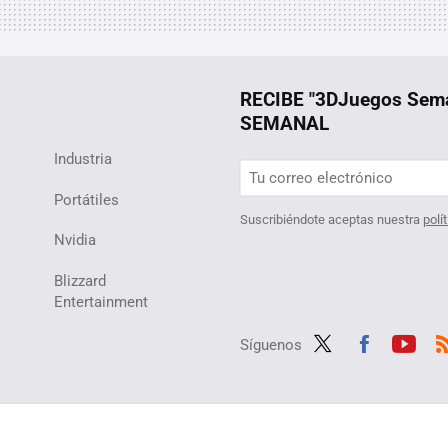
RECIBE "3DJuegos Se
SEMANAL
Industria
Portátiles
Suscribiéndote aceptas nuestra
polí
Nvidia
Blizzard
Entertainment
Síguenos
Twit
Fac
Yout
R
ter
ebo
ube
ok