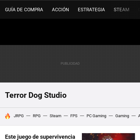
GUÍA DE COMPRA
ACCIÓN
ESTRATEGIA
STEAM
Terror Dog Studio
HOY SE HABLA DE
JRPG
RPG
Steam
FPS
PC Gaming
Gaming
Este juego de supervivencia