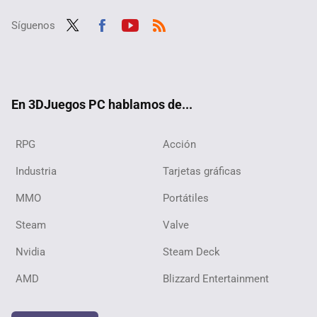
Síguenos
Twit
Fac
Yout
RSS
ter
ebo
ube
ok
En 3DJuegos PC hablamos de...
RPG
Acción
Industria
Tarjetas gráficas
MMO
Portátiles
Steam
Valve
Nvidia
Steam Deck
AMD
Blizzard Entertainment