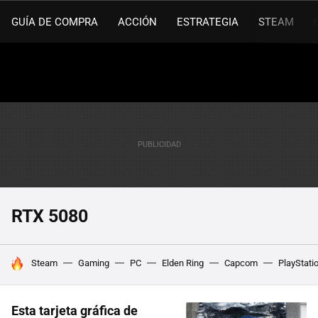
GUÍA DE COMPRA
ACCIÓN
ESTRATEGIA
STEAM
RTX 5080
HOY SE HABLA DE
Steam
Gaming
PC
Elden Ring
Capcom
PlayStati
Esta tarjeta gráfica de