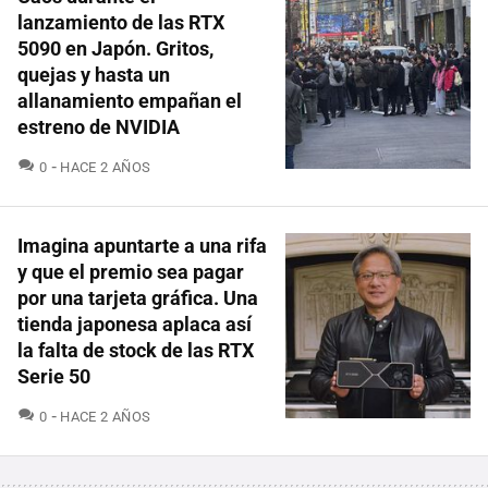
lanzamiento de las RTX
5090 en Japón. Gritos,
quejas y hasta un
allanamiento empañan el
estreno de NVIDIA
COMENTARIOS
0
HACE 2 AÑOS
Imagina apuntarte a una rifa
y que el premio sea pagar
por una tarjeta gráfica. Una
tienda japonesa aplaca así
la falta de stock de las RTX
Serie 50
COMENTARIOS
0
HACE 2 AÑOS