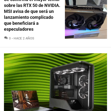
sobre las RTX 50 de NVIDIA.
MSI avisa de que será un
lanzamiento complicado
que beneficiará a
especuladores
COMENTARIOS
0
HACE 2 AÑOS