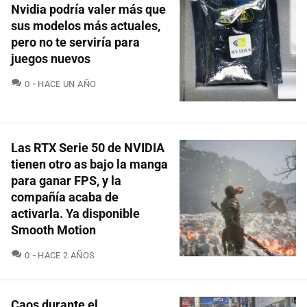
Nvidia podría valer más que
sus modelos más actuales,
pero no te serviría para
juegos nuevos
COMENTARIOS
0
HACE UN AÑO
Las RTX Serie 50 de NVIDIA
tienen otro as bajo la manga
para ganar FPS, y la
compañía acaba de
activarla. Ya disponible
Smooth Motion
COMENTARIOS
0
HACE 2 AÑOS
Caos durante el