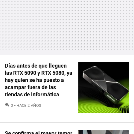
Días antes de que lleguen
las RTX 5090 y RTX 5080, ya
hay quien se ha puesto a
acampar fuera de las
tiendas de informática
COMENTARIOS
0
HACE 2 AÑOS
Se confirma el mayor temor