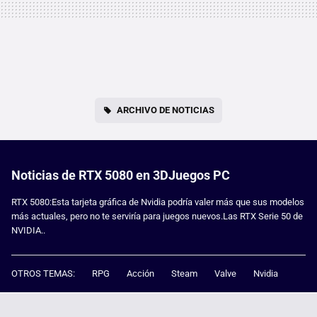
ARCHIVO DE NOTICIAS
Noticias de RTX 5080 en 3DJuegos PC
RTX 5080:Esta tarjeta gráfica de Nvidia podría valer más que sus modelos
más actuales, pero no te serviría para juegos nuevos.Las RTX Serie 50 de
NVIDIA..
OTROS TEMAS:
RPG
Acción
Steam
Valve
Nvidia