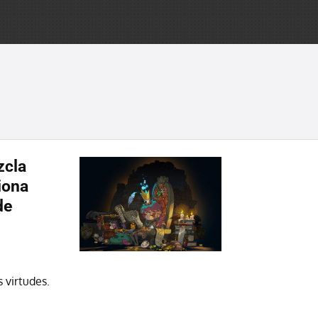
zcla
iona
de
 virtudes.