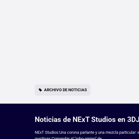
ARCHIVO DE NOTICIAS
Noticias de NExT Studios en 3
NExT Studios:Una corona parlante y una mezcla particular: 
positivas.Comandar al "robo-amigo" de...