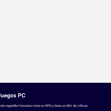
DJuegos PC
este roguelike funciona como un RPG y tiene un 86% de críticas