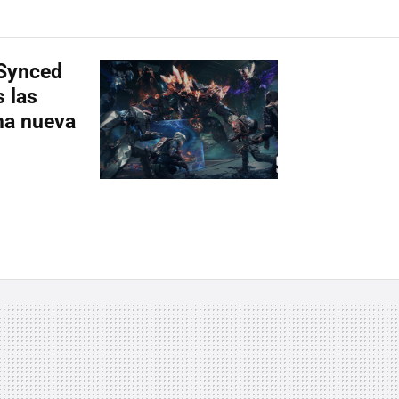
 Synced
s las
na nueva