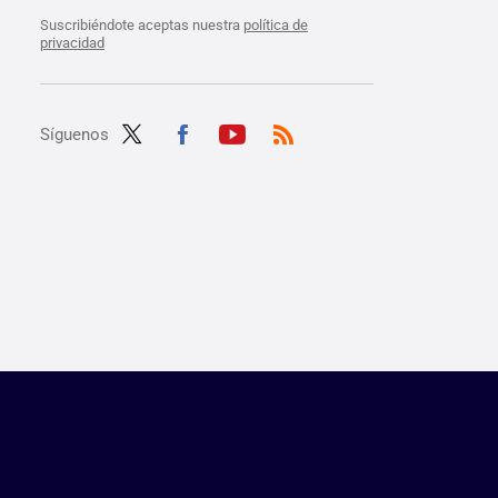
Suscribiéndote aceptas nuestra
política de
privacidad
Síguenos
Twit
Fac
Yout
RSS
ter
ebo
ube
ok