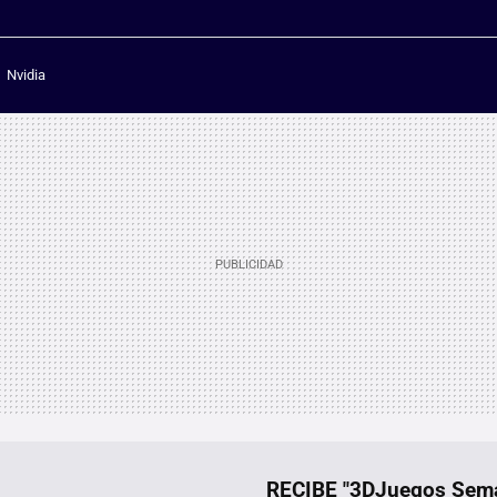
Nvidia
RECIBE "3DJuegos Se