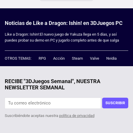
Noticias de Like a Dragon: Ishin! en 3DJuegos PC
Like a Dragon: Ishin!:El nuevo juego de Yakuza llega en 5 días, y así
puedes probar su demo en PC y jugarlo completo antes de que salga
OTROS TEMAS:
RPG
Acción
Steam
Valve
Nvidia
RECIBE "3DJuegos Semanal", NUESTRA
NEWSLETTER SEMANAL
SUSCRIBIR
Suscribiéndote aceptas nuestra
política de privacidad