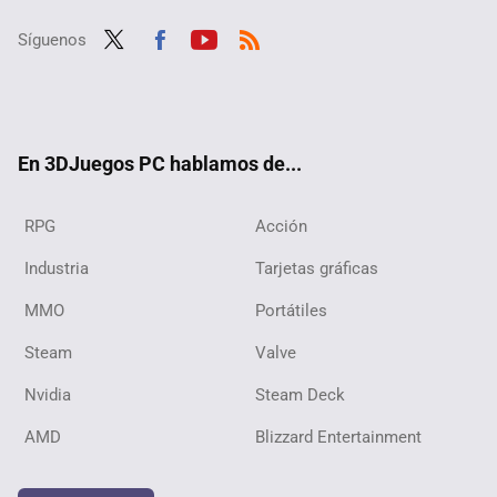
Síguenos
Twit
Fac
Yout
RSS
ter
ebo
ube
ok
En 3DJuegos PC hablamos de...
RPG
Acción
Industria
Tarjetas gráficas
MMO
Portátiles
Steam
Valve
Nvidia
Steam Deck
AMD
Blizzard Entertainment