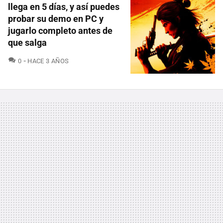
llega en 5 días, y así puedes
probar su demo en PC y
jugarlo completo antes de
que salga
COMENTARIOS
0
HACE 3 AÑOS