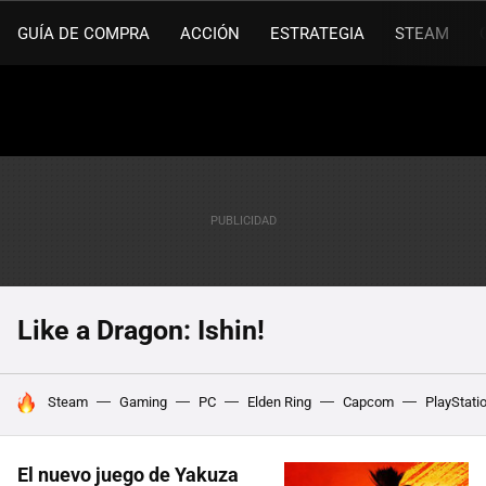
GUÍA DE COMPRA
ACCIÓN
ESTRATEGIA
STEAM
Like a Dragon: Ishin!
HOY SE HABLA DE
Steam
Gaming
PC
Elden Ring
Capcom
PlayStati
El nuevo juego de Yakuza