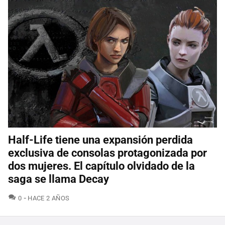
Half-Life tiene una expansión perdida
exclusiva de consolas protagonizada por
dos mujeres. El capítulo olvidado de la
saga se llama Decay
COMENTARIOS
0
HACE 2 AÑOS