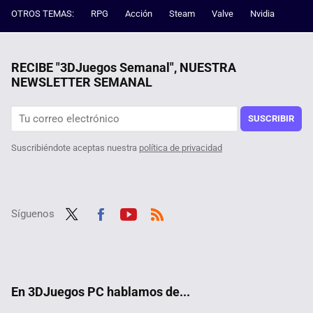
OTROS TEMAS:
RPG
Acción
Steam
Valve
Nvidia
RECIBE "3DJuegos Semanal", NUESTRA
NEWSLETTER SEMANAL
SUSCRIBIR
Suscribiéndote aceptas nuestra
política de privacidad
Síguenos
Twit
Fac
Yout
RSS
ter
ebo
ube
ok
En 3DJuegos PC hablamos de...