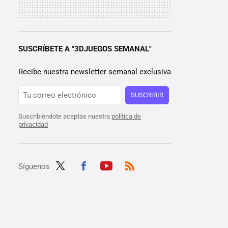
SUSCRÍBETE A "3DJUEGOS SEMANAL"
Recibe nuestra newsletter semanal exclusiva
SUSCRIBIR
Suscribiéndote aceptas nuestra
política de
privacidad
Síguenos
Twit
Fac
Yout
RSS
ter
ebo
ube
ok