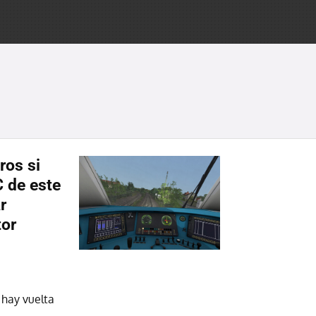
ros si
 de este
r
tor
 hay vuelta