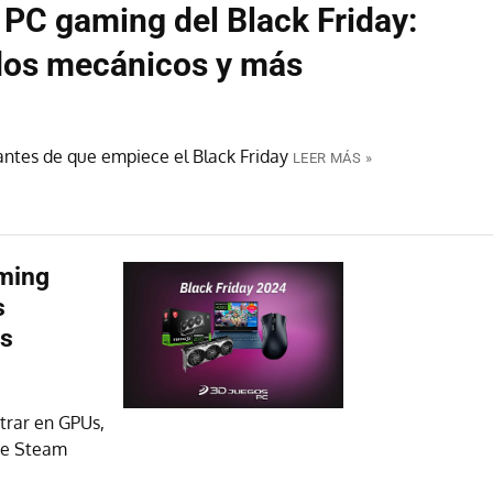
 PC gaming del Black Friday:
lados mecánicos y más
ntes de que empiece el Black Friday
LEER MÁS »
aming
s
ás
trar en GPUs,
 de Steam