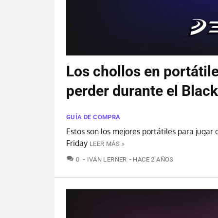
Los chollos en portáti
perder durante el Blac
GUÍA DE COMPRA
Estos son los mejores portátiles para jugar
Friday
LEER MÁS »
COMENTARIOS
0
IVÁN LERNER
HACE 2 AÑOS