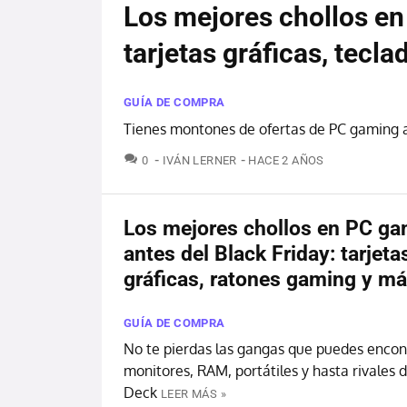
Los mejores chollos en
tarjetas gráficas, tec
GUÍA DE COMPRA
Tienes montones de ofertas de PC gaming a
COMENTARIOS
0
IVÁN LERNER
HACE 2 AÑOS
Los mejores chollos en PC g
antes del Black Friday: tarjeta
gráficas, ratones gaming y m
GUÍA DE COMPRA
No te pierdas las gangas que puedes encon
monitores, RAM, portátiles y hasta rivales
Deck
LEER MÁS »