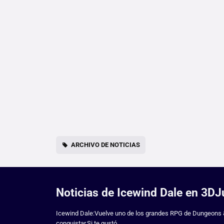
ARCHIVO DE NOTICIAS
Noticias de Icewind Dale en 3D
Icewind Dale:Vuelve uno de los grandes RPG de Dungeons & 
conquistar.Si te gustó...