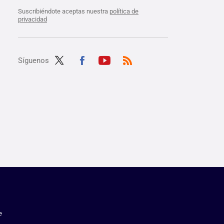
Suscribiéndote aceptas nuestra
política de
privacidad
Síguenos
Twit
Fac
Yout
RSS
ter
ebo
ube
ok
e