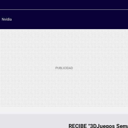
Nvidia
RECIBE "3DJuegos Se