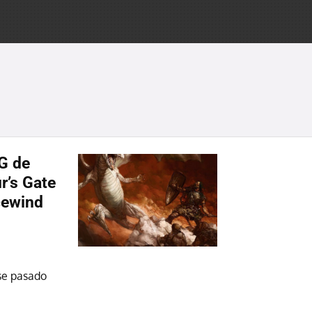
G de
r’s Gate
cewind
rse pasado