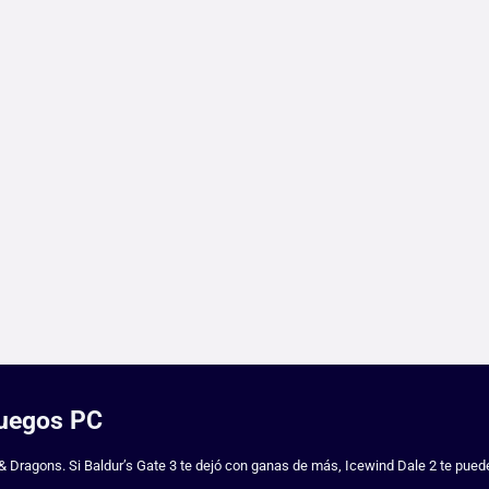
Juegos PC
Dragons. Si Baldur’s Gate 3 te dejó con ganas de más, Icewind Dale 2 te pued