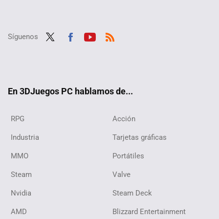
Síguenos
Twit
Fac
Yout
RSS
ter
ebo
ube
ok
En 3DJuegos PC hablamos de...
RPG
Acción
Industria
Tarjetas gráficas
MMO
Portátiles
Steam
Valve
Nvidia
Steam Deck
AMD
Blizzard Entertainment