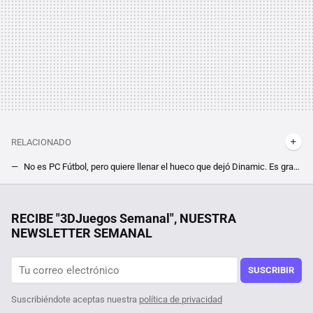
RELACIONADO
No es PC Fútbol, pero quiere llenar el hueco que dejó Dinamic. Es gratis, tiene 108 ligas, pesa menos de 1 GB y se llama UNIFUTBOL
PlayStation da otro paso hacia la fusión de consolas y PC. En Steam, ya podemos encontrarnos el programa para usar PSVR 2 en ordenadores
Este era el código fuente del programador traidor de Parque Jurásico. 32 años después, sabemos para qué servía
RECIBE "3DJuegos Semanal", NUESTRA
NEWSLETTER SEMANAL
Marvel Rivals confirma cuáles serán sus próximos personajes y cuándo podremos verlos. Llegan al hero shooter los Cuatro Fantásticos
¡Date prisa! Solo hoy puedes hacerte gratis con uno de los mejores juegos de acción de los últimos años gracias a Epic Games
SUSCRIBIR
Suscribiéndote aceptas nuestra
política de privacidad