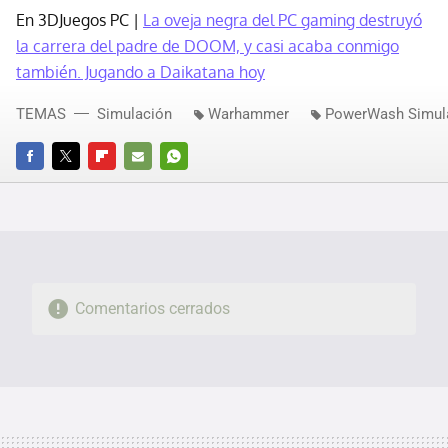
En 3DJuegos PC |
La oveja negra del PC gaming destruyó
la carrera del padre de DOOM, y casi acaba conmigo
también. Jugando a Daikatana hoy
TEMAS
Simulación
Warhammer
PowerWash Simul
FACEBOOK
TWITTER
FLIPBOARD
E-
WHATSAPP
MAIL
Comentarios cerrados