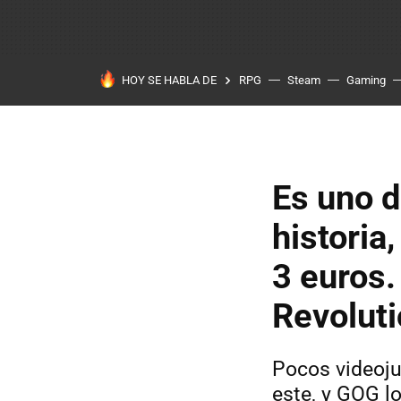
HOY SE HABLA DE
RPG
Steam
Gaming
Es uno d
historia
3 euros
Revoluti
Pocos videoju
este, y GOG lo