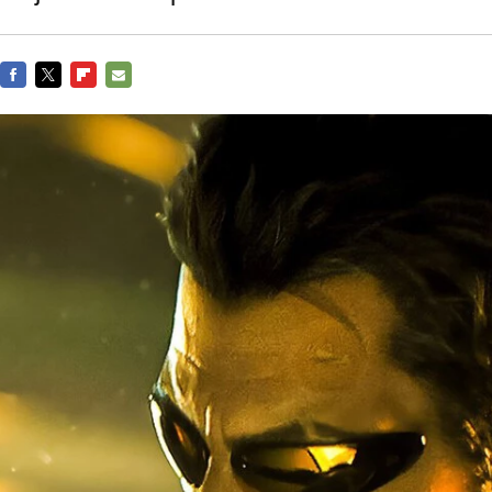
FACEBOOK
TWITTER
FLIPBOARD
E-
MAIL