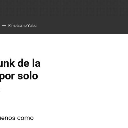
Kimetsu no Yaiba
nk de la
por solo
n
buenos como