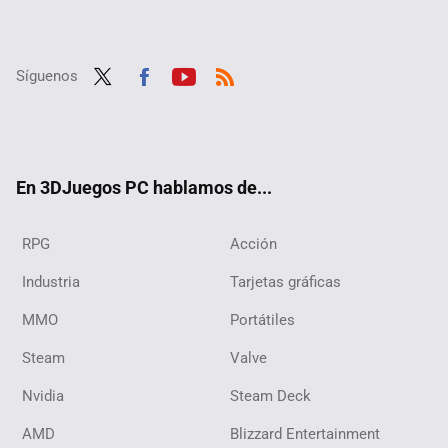
Síguenos
Twit
Fac
Yout
RSS
ter
ebo
ube
ok
En 3DJuegos PC hablamos de...
RPG
Acción
Industria
Tarjetas gráficas
MMO
Portátiles
Steam
Valve
Nvidia
Steam Deck
AMD
Blizzard Entertainment