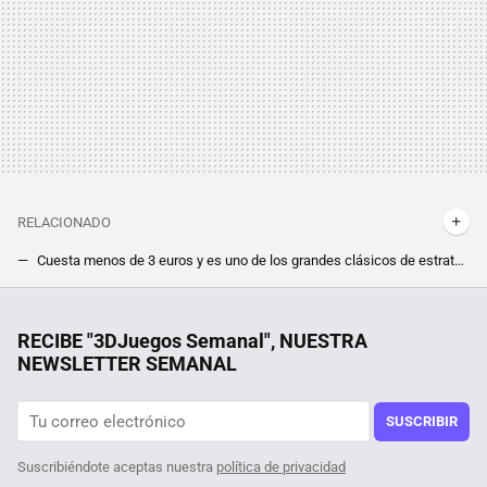
RELACIONADO
Cuesta menos de 3 euros y es uno de los grandes clásicos de estrategia y fantasía de su tiempo; Heroes of Might and Magic 3 está de oferta
Todavía no has visto todo Elden Ring. Si ya has terminado Shadow of the Erdtree, tu próxima parada obligatoria es el mod Dark Moon
Es una de las películas bélicas sobre Vietnam más infravaloradas, superior a ‘Platoon’, y puedes verla en streaming
RECIBE "3DJuegos Semanal", NUESTRA
NEWSLETTER SEMANAL
¡Últimas horas! Por solo 3 euros, puedes hacerte con un RPG de Warhammer ideal para los fans de Diablo
¡Anunciada otra beta de Monster Hunter Wilds! Tu última oportunidad para probar gratis lo nuevo de Capcom llegará en febrero
SUSCRIBIR
Suscribiéndote aceptas nuestra
política de privacidad