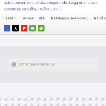
actualización que estabas esperando. Llega una nueva
versión de su software, Synapse 4
TEMAS
Acción
RPG
Metaphor: ReFantazio
Call 
FACEBOOK
TWITTER
FLIPBOARD
E-
WHATSAPP
MAIL
Comentarios cerrados