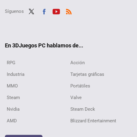
Síguenos
Twit
Fac
Yout
RSS
ter
ebo
ube
ok
En 3DJuegos PC hablamos de...
RPG
Acción
Industria
Tarjetas gráficas
MMO
Portátiles
Steam
Valve
Nvidia
Steam Deck
AMD
Blizzard Entertainment