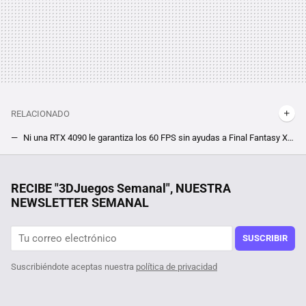
RELACIONADO
Ni una RTX 4090 le garantiza los 60 FPS sin ayudas a Final Fantasy XVI en PC. Si buscas jugar a 4K, estarás obligado a utilizar DLSS
Cientos de jugadores de Elden Ring rechazan la ayuda de sus creadores, y tú puedes ser uno. Devuelven la dificultad del jefe final de su DLC a golpe de mod
RootedCon está dispuesta a llegar al Constitucional si tiene que hacerlo: "LaLiga ha hackeado la ley" con los bloqueos de IPs
RECIBE "3DJuegos Semanal", NUESTRA
NEWSLETTER SEMANAL
Por sólo 6 euros en Steam, te puedes hacer con el mejor juego de estrategia de la saga Anno, pero date prisa que este mínimo histórico terminará pronto
Tras jugar 400 horas a The Witcher 3 descubren un nuevo NPC, y su quest en el RPG viene con moraleja acerca de mentir un pelín retorcida
SUSCRIBIR
Suscribiéndote aceptas nuestra
política de privacidad