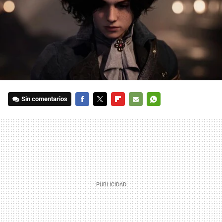
Sin comentarios
FACEBOOK
TWITTER
FLIPBOARD
E-
WHATSAPP
MAIL