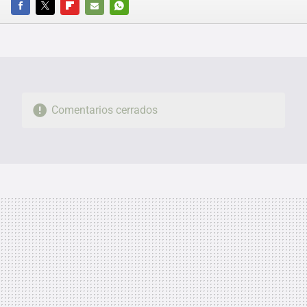
FACEBOOK
TWITTER
FLIPBOARD
E-
WHATSAPP
MAIL
Comentarios cerrados