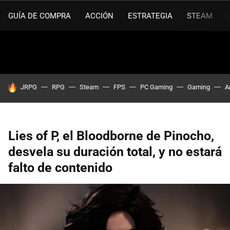
GUÍA DE COMPRA
ACCIÓN
ESTRATEGIA
STEAM
HOY SE HABLA DE
JRPG
RPG
Steam
FPS
PC Gaming
Gaming
A
Lies of P, el Bloodborne de Pinocho,
desvela su duración total, y no estará
falto de contenido