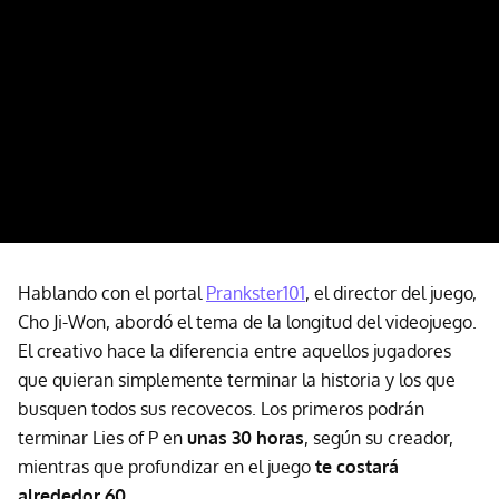
Hablando con el portal
Prankster101
, el director del juego,
Cho Ji-Won, abordó el tema de la longitud del videojuego.
El creativo hace la diferencia entre aquellos jugadores
que quieran simplemente terminar la historia y los que
busquen todos sus recovecos. Los primeros podrán
terminar Lies of P en
unas 30 horas
, según su creador,
mientras que profundizar en el juego
te costará
alrededor 60.