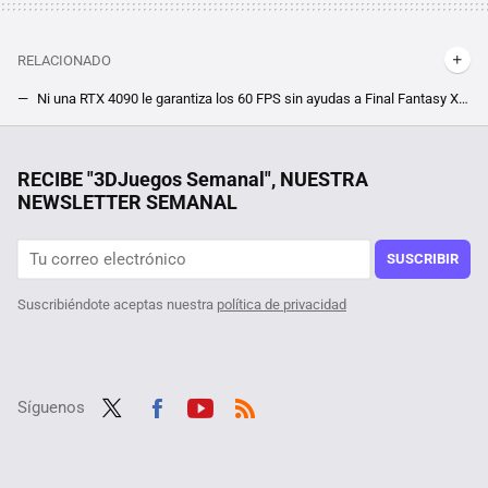
RELACIONADO
Ni una RTX 4090 le garantiza los 60 FPS sin ayudas a Final Fantasy XVI en PC. Si buscas jugar a 4K, estarás obligado a utilizar DLSS
Cientos de jugadores de Elden Ring rechazan la ayuda de sus creadores, y tú puedes ser uno. Devuelven la dificultad del jefe final de su DLC a golpe de mod
RootedCon está dispuesta a llegar al Constitucional si tiene que hacerlo: "LaLiga ha hackeado la ley" con los bloqueos de IPs
RECIBE "3DJuegos Semanal", NUESTRA
NEWSLETTER SEMANAL
El RPG futurista CyberPunk 2077 tiene una habitación secreta que muy pocos conocen y sólo encontrarás la contraseña que la abre en ciertas versiones del juego
Por sólo 6 euros en Steam, te puedes hacer con el mejor juego de estrategia de la saga Anno, pero date prisa que este mínimo histórico terminará pronto
SUSCRIBIR
Suscribiéndote aceptas nuestra
política de privacidad
Síguenos
Twit
Fac
Yout
RSS
ter
ebo
ube