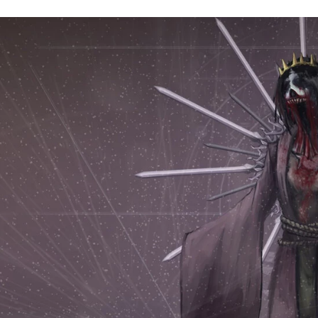
FACEBOOK
TWITTER
FLIPBOARD
E-
MAIL