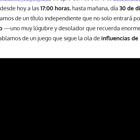
 desde hoy a las
17:00 horas
, hasta mañana, día
30 de d
mos de un título independiente que no solo entrará por
o
—uno muy lúgubre y desolador que recuerda enorm
ablamos de un juego que sigue la ola de
influencias de