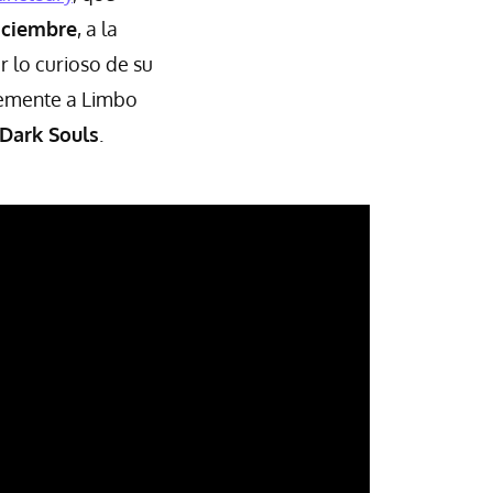
iciembre
, a la
 lo curioso de su
emente a Limbo
 Dark Souls
.