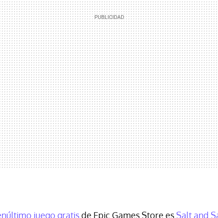
núltimo juego gratis
de Epic Games Store es
Salt and S