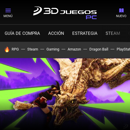
MENÚ
NUEVO
GUÍA DE COMPRA
ACCIÓN
ESTRATEGIA
STEAM
HOY SE HABLA DE
RPG
Steam
Gaming
Amazon
Dragon Ball
PlaySta