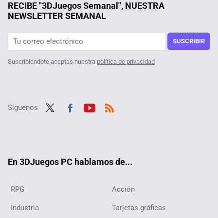
La debacle demográfica en Europa, expuesta en este mapa con un invitado engañoso: Mónaco
RECIBE "3DJuegos Semanal", NUESTRA
NEWSLETTER SEMANAL
Un usuario descubre que su octogenaria tía ha pasado casi tanto tiempo en Steam como él, y además es jugadora ''hardcore'' de sus títulos favoritos
Tras jugar 400 horas a The Witcher 3 descubren un nuevo NPC, y su quest en el RPG viene con moraleja acerca de mentir un pelín retorcida
SUSCRIBIR
Suscribiéndote aceptas nuestra
política de privacidad
Síguenos
Twit
Fac
Yout
RSS
ter
ebo
ube
ok
En 3DJuegos PC hablamos de...
RPG
Acción
Industria
Tarjetas gráficas