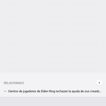
RELACIONADO
Cientos de jugadores de Elden Ring rechazan la ayuda de sus creadores, y tú puedes ser uno. Devuelven la dificultad del jefe final de su DLC a golpe de mod
Final Fantasy XVI no termina de convencer en PC, pero la comunidad ya trabaja en arreglarlo. Puedes limar algunas de sus asperezas con este mod