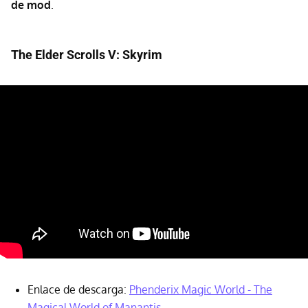
de mod
.
The Elder Scrolls V: Skyrim
Enlace de descarga:
Phenderix Magic World - The
Magical World of Manantis