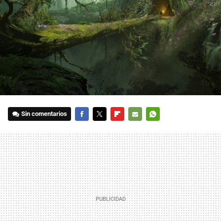
Sin comentarios
FACEBOOK
TWITTER
FLIPBOARD
E-
WHATSAPP
MAIL