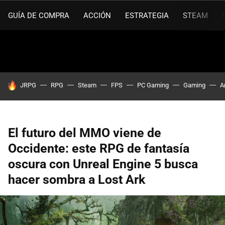
GUÍA DE COMPRA
ACCIÓN
ESTRATEGIA
STEAM
HOY SE HABLA DE
JRPG
RPG
Steam
FPS
PC Gaming
Gaming
A
El futuro del MMO viene de
Occidente: este RPG de fantasía
oscura con Unreal Engine 5 busca
hacer sombra a Lost Ark