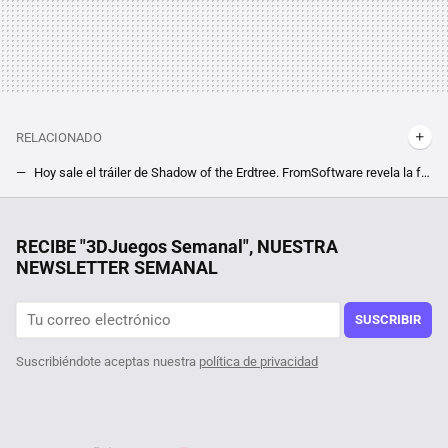
RELACIONADO
Hoy sale el tráiler de Shadow of the Erdtree. FromSoftware revela la fecha y hora para ver lo nuevo de Elden Ring
Día histórico para los fans de los JRPG. Atlus confirma (con fecha) la llegada de Shin Megami Tensei V a PC
Pasan los meses, y el problemón de Windows 10 sigue sin mejorar como Microsoft necesita. Es un reto mayúsculo
RECIBE "3DJuegos Semanal", NUESTRA
NEWSLETTER SEMANAL
Requisitos mínimos y recomendados de Assassin's Creed Shadows en PC. Lo nuevo de Ubisoft lleva el ray tracing por bandera
La nueva independencia de los creadores de Warhammer 40K Dawn of War podría ser lo que necesitan para devolver a sus grandes RTS a lo más alto
SUSCRIBIR
Suscribiéndote aceptas nuestra
política de privacidad