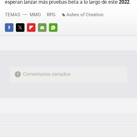
esperan lanzar más pruebas beta a lo largo de
este
2022
.
TEMAS
MMO
RPG
Ashes of Creation
FACEBOOK
TWITTER
FLIPBOARD
E-
WHATSAPP
MAIL
Comentarios cerrados