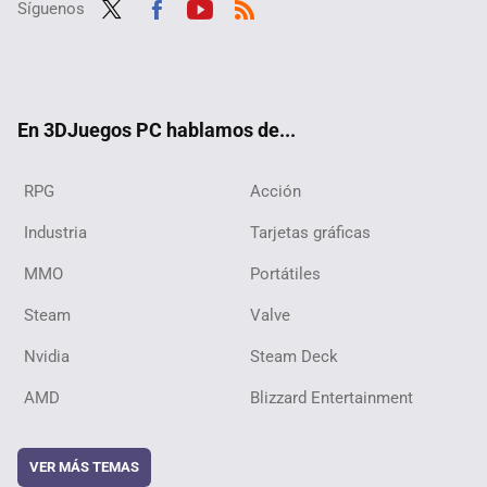
Síguenos
Twit
Fac
Yout
RSS
ter
ebo
ube
ok
En 3DJuegos PC hablamos de...
RPG
Acción
Industria
Tarjetas gráficas
MMO
Portátiles
Steam
Valve
Nvidia
Steam Deck
AMD
Blizzard Entertainment
VER MÁS TEMAS