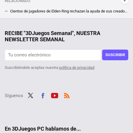
RELACIONADO
Cientos de jugadores de Elden Ring rechazan la ayuda de sus creadores, y tú puedes ser uno. Devuelven la dificultad del jefe final de su DLC a golpe de mod
Convierte Dark Souls 3 en el mejor multijugador de la saga con este Mod que corrige muchos defectos del juego base
Si la pregunta es cuánto dinero existe en el mundo por persona, este revelador gráfico tiene la respuesta
RECIBE "3DJuegos Semanal", NUESTRA
NEWSLETTER SEMANAL
Por sólo 6 euros en Steam, te puedes hacer con el mejor juego de estrategia de la saga Anno, pero date prisa que este mínimo histórico terminará pronto
Tras jugar 400 horas a The Witcher 3 descubren un nuevo NPC, y su quest en el RPG viene con moraleja acerca de mentir un pelín retorcida
SUSCRIBIR
Suscribiéndote aceptas nuestra
política de privacidad
Síguenos
Twit
Fac
Yout
RSS
ter
ebo
ube
ok
En 3DJuegos PC hablamos de...