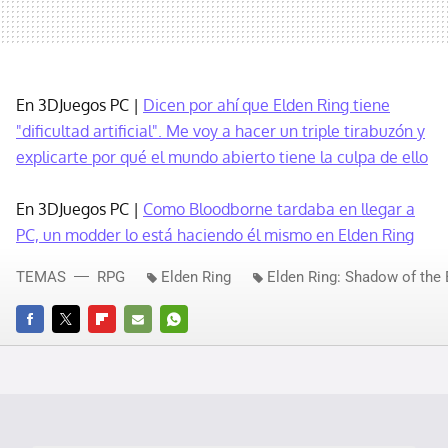
En 3DJuegos PC |
Dicen por ahí que Elden Ring tiene
"dificultad artificial". Me voy a hacer un triple tirabuzón y
explicarte por qué el mundo abierto tiene la culpa de ello
En 3DJuegos PC |
Como Bloodborne tardaba en llegar a
PC, un modder lo está haciendo él mismo en Elden Ring
TEMAS
RPG
Elden Ring
Elden Ring: Shadow of the 
FACEBOOK
TWITTER
FLIPBOARD
E-
WHATSAPP
MAIL