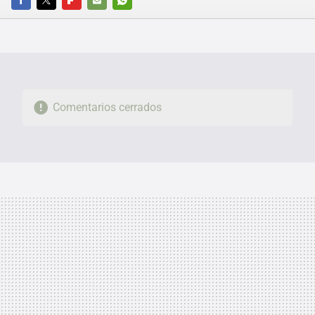
FACEBOOK
TWITTER
FLIPBOARD
E-
WHATSAPP
MAIL
Comentarios cerrados