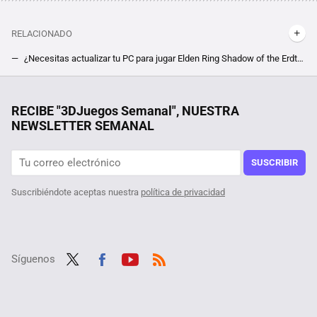
RELACIONADO
¿Necesitas actualizar tu PC para jugar Elden Ring Shadow of the Erdtree? Estos son sus requisitos de sistema
Los fans de Elden Ring están volviendo en masa al RPG de fantasía de FromSoftware. En Steam no se veía esto desde hace más de un año
¿Es recomendable apagar o reiniciar mi móvil cada día? Si quieres conservar la salud de tu teléfono, evita esta práctica y sigue nuestros consejos
RECIBE "3DJuegos Semanal", NUESTRA
NEWSLETTER SEMANAL
Los fans del terror y el rol quedarán encantados con este inquietante juego de Steam que parece salido de las páginas de Junji Ito
El Far Cry más 'friki' recibe una característica en Steam que es todo lo que necesitaba para volver a él
SUSCRIBIR
Suscribiéndote aceptas nuestra
política de privacidad
Síguenos
Twit
Fac
Yout
RSS
ter
ebo
ube